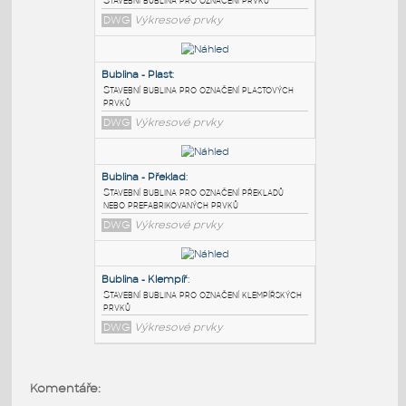
PODOBNÉ BLOKY
:
Bublina
:
Stavební bublina pro označení prvku
DWG
Výkresové prvky
Bublina - Plast
:
Stavební bublina pro označení plastových
prvků
DWG
Výkresové prvky
Bublina - Překlad
:
Stavební bublina pro označení překladů
nebo prefabrikovaných prvků
Komentáře: