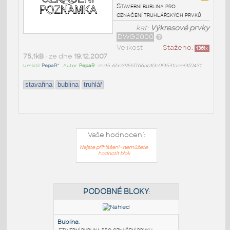
Stavební bublina pro
označení truhlářských prvků
kat:
Výkresové prvky
DWG2000
Velikost
Staženo:
1361
x
75,1kB
• ze dne
19.12.2007
Umístil:
PepaR^
• Autor:
PepaR
•
md5: 6bc2955ff66ab10c061531aee61f0421
stavařina
bublina
truhlář
Vaše hodnocení:
Nejste přihlášeni - nemůžete
hodnotit blok