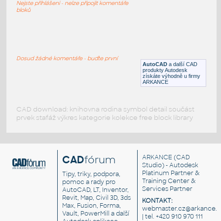
DWG
Výkresové prvky
Nejste přihlášeni - nelze připojit komentáře
bloků
Bublina - Klempíř
:
Stavební bublina pro označení klempířských
prvků
Dosud žádné komentáře - buďte první
AutoCAD
a další CAD
DWG
Výkresové prvky
produkty Autodesk
získáte výhodně u firmy
ARKANCE
CAD download: knihovna rodina symbol detail součást
prvek stafáž výkres kategorie kolekce free block library
CAD
fórum
ARKANCE
(CAD
Studio) - Autodesk
Platinum Partner &
Tipy, triky, podpora,
Training Center &
pomoc a rady pro
Services Partner
AutoCAD, LT, Inventor,
Revit, Map, Civil 3D, 3ds
KONTAKT:
Max, Fusion, Forma,
webmaster.cz@arkance.w
Vault, PowerMill a další
| tel. +420 910 970 111