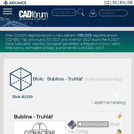
CZ
|
SK
|
EN
|
DE
Přes 123.000 registrovaných u nás, celkem
1.130.000
registrovaných
(CZ+EN)
. Tipy pro
AutoCAD 2027
, pro
Inventor 2027
a pro
Revit 2027
.
Nový
Kalkulátor nosníků
,
Spirograf generátor
a
Regresní křivky
v sekci
Převodníky
.
Kompletní
příkazy
a
proměnné AutoCADu 2027
.
Blok: Bublina - Truhlář
(Výkresové prvky)
Blok #2129
« zpět na Katalog
Bublina - Truhlář
◄ DOWNLOAD
Bubli
na_T.dwg