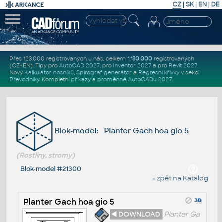
CZ
|
SK
|
EN
|
DE
Přes 123.000 registrovaných u nás, celkem
1.130.000
registrovaných
(CZ+EN)
. Tipy pro
AutoCAD 2027
, pro
Inventor 2027
a pro
Revit 2027
.
Nový
Kalkulátor nosníků
,
Spirograf generátor
a
Regresní křivky
v sekci
Převodníky
.
Kompletní
příkazy
a
proměnné AutoCADu 2027
.
Blok-model: Planter Gach hoa gio 5
(Rostliny, stromy)
Blok-model #21300
« zpět na Katalog
Planter Gach hoa gio 5
◄ DOWNLOAD
Planter Ga