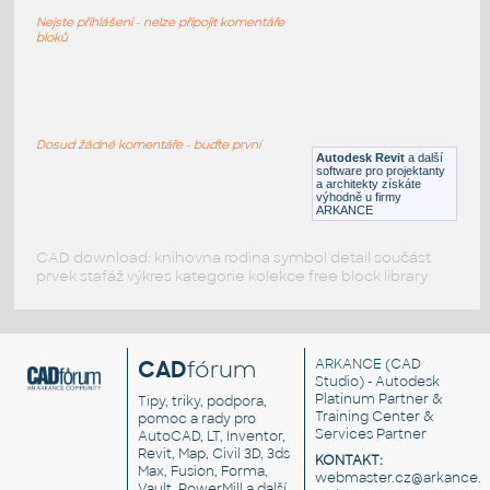
Planter Gach hoa gio 2
Nejste přihlášeni - nelze připojit komentáře
RFA
Rostliny, stromy
bloků
Planter Gach hoa gio 1
:
Planter Gach hoa gio 1
Dosud žádné komentáře - buďte první
Autodesk Revit
a další
RFA
Rostliny, stromy
software pro projektanty
a architekty získáte
výhodně u firmy
ARKANCE
CAD download: knihovna rodina symbol detail součást
prvek stafáž výkres kategorie kolekce free block library
CAD
fórum
ARKANCE
(CAD
Studio) - Autodesk
Platinum Partner &
Tipy, triky, podpora,
Training Center &
pomoc a rady pro
Services Partner
AutoCAD, LT, Inventor,
Revit, Map, Civil 3D, 3ds
KONTAKT:
Max, Fusion, Forma,
webmaster.cz@arkance.w
Vault, PowerMill a další