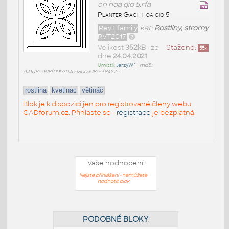
ch hoa gio 5.rfa
Planter Gach hoa gio 5
Revit family
kat:
Rostliny, stromy
RVT2017
Velikost
352kB
• ze
Staženo:
55
x
dne
24.04.2021
Umístil:
JerzyW^
•
md5:
d41d8cd98f00b204e9800998ecf8427e
rostlina
kvetinac
větináč
Blok je k dispozici jen pro registrované členy webu
CADforum.cz. Přihlaste se -
registrace
je bezplatná.
Vaše hodnocení:
Nejste přihlášeni - nemůžete
hodnotit blok