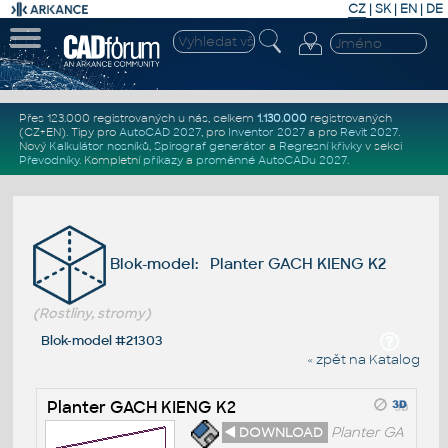
CZ
|
SK
|
EN
|
DE
Přes 123.000 registrovaných u nás, celkem
1.130.000
registrovaných
(CZ+EN)
. Tipy pro
AutoCAD 2027
, pro
Inventor 2027
a pro
Revit 2027
.
Nový
Kalkulátor nosníků
,
Spirograf generátor
a
Regresní křivky
v sekci
Převodníky
.
Kompletní
příkazy
a
proměnné AutoCADu 2027
.
Blok-model: Planter GACH KIENG K2
(Rostliny, stromy)
Blok-model #21303
« zpět na Katalog
Planter GACH KIENG K2
◄ DOWNLOAD
Planter GA