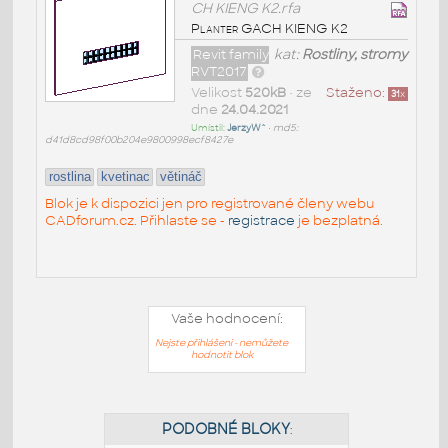
CH KIENG K2.rfa
Planter GACH KIENG K2
Revit family
kat:
Rostliny, stromy
RVT2017
Velikost
520kB
• ze
Staženo:
31
x
dne
24.04.2021
Umístil:
JerzyW^
•
md5:
d41d8cd98f00b204e9800998ecf8427e
rostlina
kvetinac
větináč
Blok je k dispozici jen pro registrované členy webu
CADforum.cz. Přihlaste se -
registrace
je bezplatná.
Vaše hodnocení:
Nejste přihlášeni - nemůžete
hodnotit blok