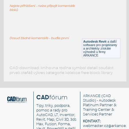
Planter Gach banh u 2
Nejste přihlášeni - nelze připojit komentáře
RFA
Rostliny, stromy
bloků
Planter Gach banh u 1
:
Planter Gach banh u 1
Dosud žádné komentáře - buďte první
Autodesk Revit
a další
RFA
Rostliny, stromy
software pro projektanty
a architekty získáte
výhodně u firmy
ARKANCE
CAD download: knihovna rodina symbol detail součást
prvek stafáž výkres kategorie kolekce free block library
CAD
fórum
ARKANCE
(CAD
Studio) - Autodesk
Platinum Partner &
Tipy, triky, podpora,
Training Center &
pomoc a rady pro
Services Partner
AutoCAD, LT, Inventor,
Revit, Map, Civil 3D, 3ds
KONTAKT:
Max, Fusion, Forma,
webmaster.cz@arkance.w
Vault, PowerMill a další