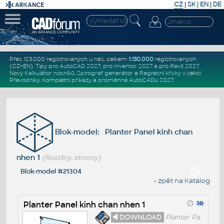
CZ
|
SK
|
EN
|
DE
Přes 123.000 registrovaných u nás, celkem
1.130.000
registrovaných
(CZ+EN)
. Tipy pro
AutoCAD 2027
, pro
Inventor 2027
a pro
Revit 2027
.
Nový
Kalkulátor nosníků
,
Spirograf generátor
a
Regresní křivky
v sekci
Převodníky
.
Kompletní
příkazy
a
proměnné AutoCADu 2027
.
Blok-model: Planter Panel kinh chan
nhen 1
(Rostliny, stromy)
Blok-model #21304
« zpět na Katalog
Planter Panel kinh chan nhen 1
◄ DOWNLOAD
Planter Pa