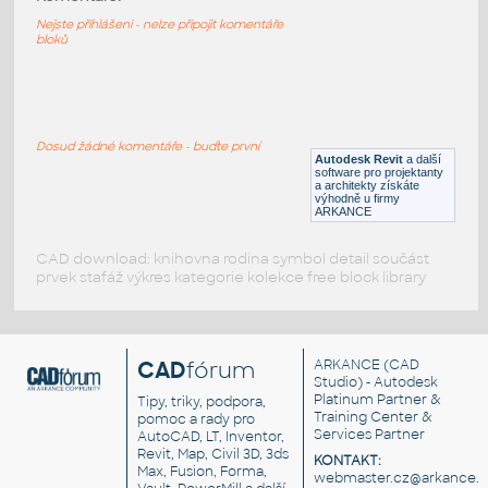
Planter Gach banh u 1
Nejste přihlášeni - nelze připojit komentáře
RFA
Rostliny, stromy
bloků
Planter Chong Sat 1
:
Planter Chong Sat 1
Dosud žádné komentáře - buďte první
Autodesk Revit
a další
RFA
Rostliny, stromy
software pro projektanty
a architekty získáte
výhodně u firmy
ARKANCE
CAD download: knihovna rodina symbol detail součást
prvek stafáž výkres kategorie kolekce free block library
CAD
fórum
ARKANCE
(CAD
Studio) - Autodesk
Platinum Partner &
Tipy, triky, podpora,
Training Center &
pomoc a rady pro
Services Partner
AutoCAD, LT, Inventor,
Revit, Map, Civil 3D, 3ds
KONTAKT:
Max, Fusion, Forma,
webmaster.cz@arkance.w