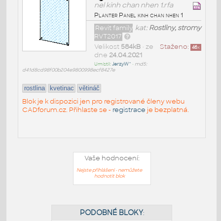
nel kinh chan nhen 1.rfa
Planter Panel kinh chan nhen 1
Revit family
kat:
Rostliny, stromy
RVT2017
Velikost
584kB
• ze
Staženo:
46
x
dne
24.04.2021
Umístil:
JerzyW^
•
md5:
d41d8cd98f00b204e9800998ecf8427e
rostlina
kvetinac
větináč
Blok je k dispozici jen pro registrované členy webu
CADforum.cz. Přihlaste se -
registrace
je bezplatná.
Vaše hodnocení:
Nejste přihlášeni - nemůžete
hodnotit blok