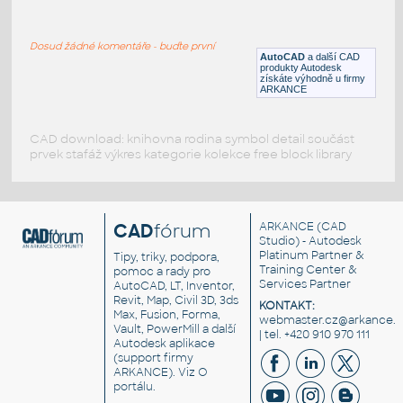
Block Butane Splitter
:
Equipment and pipe layout
Dosud žádné komentáře - buďte první
DWG
_Různé-Jiné
AutoCAD
a další CAD
produkty Autodesk
získáte výhodně u firmy
ARKANCE
CAD download: knihovna rodina symbol detail součást
prvek stafáž výkres kategorie kolekce free block library
CAD
fórum
ARKANCE
(CAD
Studio) - Autodesk
Platinum Partner &
Tipy, triky, podpora,
Training Center &
pomoc a rady pro
Services Partner
AutoCAD, LT, Inventor,
Revit, Map, Civil 3D, 3ds
KONTAKT:
Max, Fusion, Forma,
webmaster.cz@arkance.w
Vault, PowerMill a další
| tel. +420 910 970 111
Autodesk aplikace
(support firmy
ARKANCE). Viz
O
portálu
.