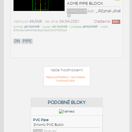
ASME PIPE BLOCK
DWG2013
kat:
_Různé-Jiné
Velikost
49,5kB
• ze dne
24.04.2021
Staženo:
830
x
Umístil:
JAY KUMAR^
• Autor:
JAY KUMAR
• Výrobce:
JAYKUMAR^
•
md5:
876c6e7a844feb18a238d3943f1bf9a9
DN
PIPE
Vaše hodnocení:
Nejste přihlášeni - nemůžete
hodnotit blok