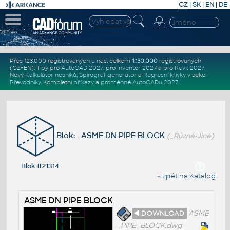
CZ
|
SK
|
EN
|
DE
Přes 123.000 registrovaných u nás, celkem
1.130.000
registrovaných
(CZ+EN)
. Tipy pro
AutoCAD 2027
, pro
Inventor 2027
a pro
Revit 2027
.
Nový
Kalkulátor nosníků
,
Spirograf generátor
a
Regresní křivky
v sekci
Převodníky
.
Kompletní
příkazy
a
proměnné AutoCADu 2027
.
Blok: ASME DN PIPE BLOCK
(_Různé-Jiné)
Blok #21314
« zpět na Katalog
ASME DN PIPE BLOCK
◄ DOWNLOAD
ASME
_PIPE_BLOCK.dwg