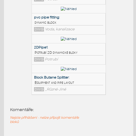
PODOBNÉ BLOKY
:
PVC Pipe
:
Dynamic PVC Block
DWG
Potrubí
pvc pipe fitting
:
dynamic block
DWG
Voda, kanalizace
2DPipe1
:
Komentáře:
Potrubí 2D dynamické bloky
DWG
Potrubí
Nejste přihlášeni - nelze připojit komentáře
bloků