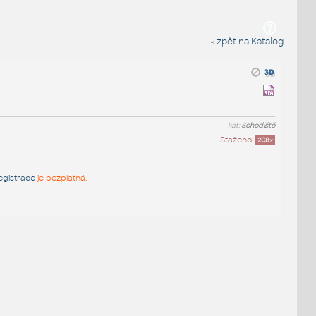
« zpět na Katalog
kat:
Schodiště
Staženo:
208
x
egistrace
je bezplatná.