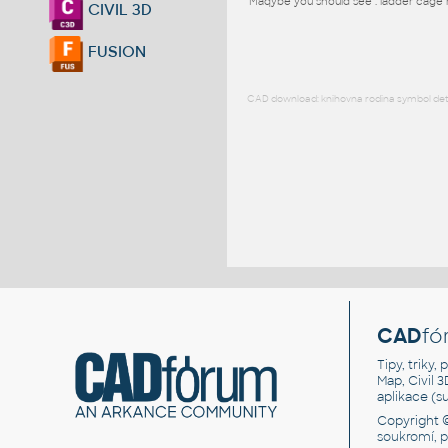
Maqybe you should see : ladder cage re
CIVIL 3D
FUSION
CAD download: knihovna rodina symbol detai
CAD
fó
Tipy, triky
Map, Civil 
aplikace (
Copyright 
soukromí, 