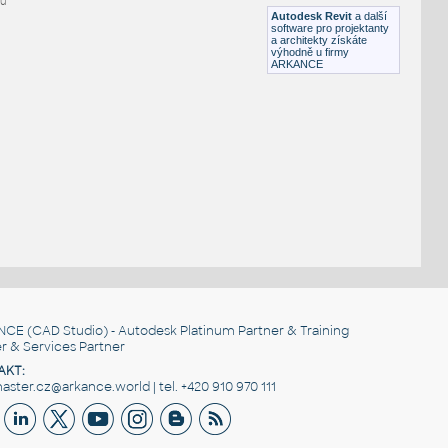
DWG
Dekorace
hu
Autodesk Revit
a další
software pro projektanty
a architekty získáte
výhodně u firmy
ARKANCE
NCE
(CAD Studio) - Autodesk Platinum Partner & Training
r & Services Partner
AKT:
ster.cz@arkance.world | tel. +420 910 970 111