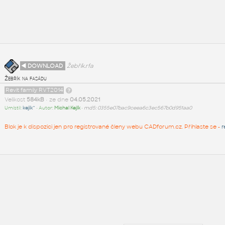
◄ DOWNLOAD
Žebřík.rfa
Žebřík na fasádu
Revit family RVT2014
Velikost
584kB
• ze dne
04.05.2021
Umístil:
kejik^
• Autor:
Michal Kejík
•
md5: 0355e07bac9ceea6c3ec567b0d951aa0
Blok je k dispozici jen pro registrované členy webu CADforum.cz. Přihlaste se -
r