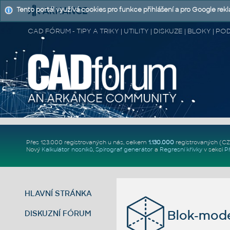
Tento portál využívá cookies pro funkce přihlášení a pro Google rek
CAD FÓRUM - TIPY A TRIKY | UTILITY | DISKUZE | BLOKY |
Přes 123.000 registrovaných u nás, celkem
1.130.000
registrovaných (C
Nový
Kalkulátor nosníků
,
Spirograf generátor
a
Regresní křivky
v sekci
P
HLAVNÍ STRÁNKA
Blok-mode
DISKUZNÍ FÓRUM