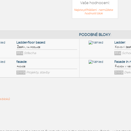
Vaše hodnocení:
Nejste přihlášeni - nemůžete
hodnotit blok
PODOB
Ladder-floor based
:
ře bloků
Žebřík, na podlaze
RFA
Střecha
fasade
:
fasade