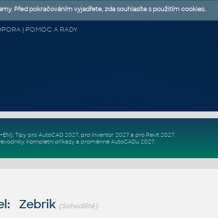
lamy. Před pokračováním vyjadřete, zda souhlasíte s použitím cookies.
 PODPORA | POMOC A RADY
Z+EN)
. Tipy pro
AutoCAD 2027
, pro
Inventor 2027
a pro
Revit 2027
.
řevodníky
.
Kompletní
příkazy
a
proměnné AutoCADu 2027
.
l: Zebrik
(Schodiště)