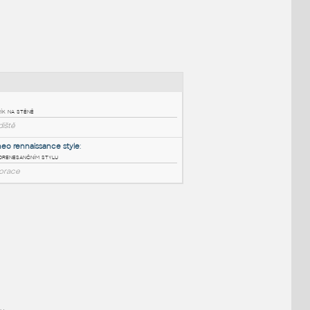
NÉ BLOKY
:
Ladder
:
Kovový žebřík na stěně
RFA
Schodiště
Fasade in neo rennaissance style
:
Fasáda v neorenesančním stylu