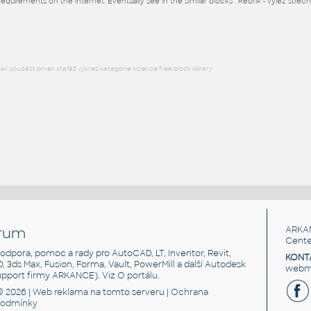
DWG
Projekty, stavby
quirements on the internet. Eventually see in the similar blocks : Rebrik - vylez strec
l součást prvek stafáž výkres kategorie kolekce free block library
rum
ARKA
Cente
, podpora, pomoc a rady pro AutoCAD, LT, Inventor, Revit,
KONT
3D, 3ds Max, Fusion, Forma, Vault, PowerMill a další Autodesk
webma
support firmy ARKANCE). Viz
O portálu
.
© 2026 |
Web reklama
na tomto serveru |
Ochrana
podmínky