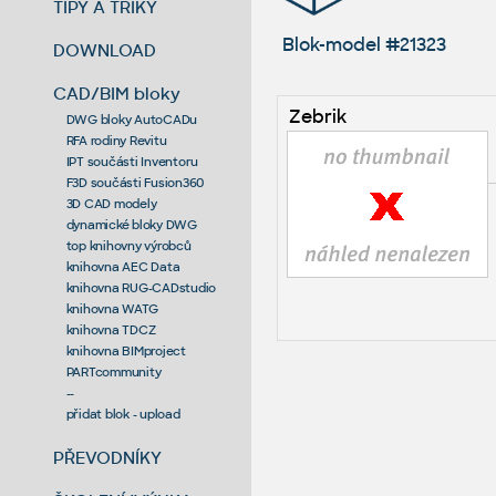
TIPY A TRIKY
Blok-model #21323
DOWNLOAD
CAD/BIM bloky
Zebrik
DWG bloky AutoCADu
RFA rodiny Revitu
IPT součásti Inventoru
F3D součásti Fusion360
3D CAD modely
dynamické bloky DWG
top knihovny výrobců
knihovna AEC Data
knihovna RUG-CADstudio
knihovna WATG
knihovna TDCZ
knihovna BIMproject
PARTcommunity
--
přidat blok - upload
PŘEVODNÍKY