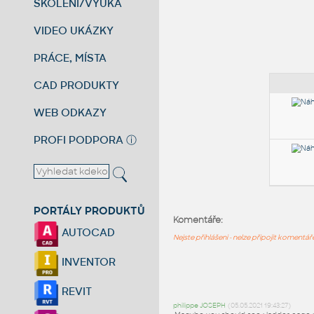
ŠKOLENÍ/VÝUKA
VIDEO UKÁZKY
PRÁCE, MÍSTA
CAD PRODUKTY
WEB ODKAZY
PROFI PODPORA
ⓘ
PORTÁLY PRODUKTŮ
Komentáře:
AUTOCAD
Nejste přihlášeni - nelze připojit komentá
INVENTOR
REVIT
philippe JOSEPH
(05.05.2021 19:43:27)