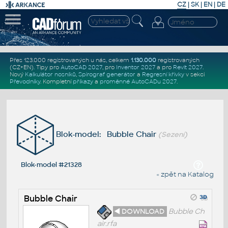
CZ
|
SK
|
EN
|
DE
Přes 123.000 registrovaných u nás, celkem
1.130.000
registrovaných
(CZ+EN)
. Tipy pro
AutoCAD 2027
, pro
Inventor 2027
a pro
Revit 2027
.
Nový
Kalkulátor nosníků
,
Spirograf generátor
a
Regresní křivky
v sekci
Převodníky
.
Kompletní
příkazy
a
proměnné AutoCADu 2027
.
Blok-model: Bubble Chair
(Sezení)
Blok-model #21328
« zpět na Katalog
Bubble Chair
◄ DOWNLOAD
Bubble Ch
air.rfa