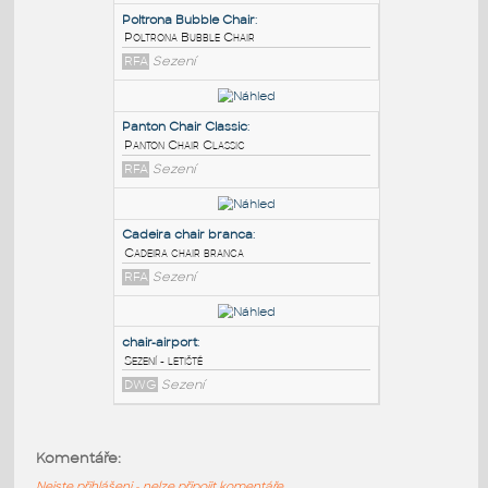
PODOBNÉ BLOKY
:
Poltrona Bubble Chair
:
Poltrona Bubble Chair
RFA
Sezení
Panton Chair Classic
:
Panton Chair Classic
RFA
Sezení
Cadeira chair branca
:
Komentáře:
Cadeira chair branca
Nejste přihlášeni - nelze připojit komentáře