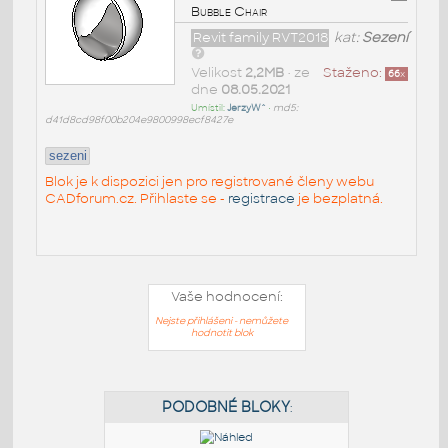
Bubble Chair
Revit family RVT2018
kat:
Sezení
Velikost
2,2MB
• ze
Staženo:
66
x
dne
08.05.2021
Umístil:
JerzyW^
•
md5:
d41d8cd98f00b204e9800998ecf8427e
sezeni
Blok je k dispozici jen pro registrované členy webu
CADforum.cz. Přihlaste se -
registrace
je bezplatná.
Vaše hodnocení:
Nejste přihlášeni - nemůžete
hodnotit blok