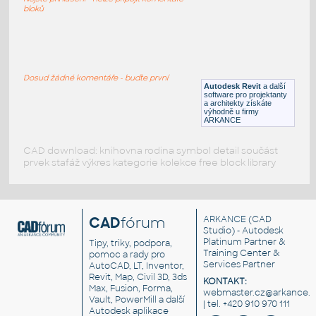
RFA
Sezení
bloků
chair-airport
:
Sezení - letiště
Dosud žádné komentáře - buďte první
Autodesk Revit
a další
DWG
Sezení
software pro projektanty
a architekty získáte
výhodně u firmy
ARKANCE
CAD download: knihovna rodina symbol detail součást
prvek stafáž výkres kategorie kolekce free block library
CAD
fórum
ARKANCE
(CAD
Studio) - Autodesk
Platinum Partner &
Tipy, triky, podpora,
Training Center &
pomoc a rady pro
Services Partner
AutoCAD, LT, Inventor,
Revit, Map, Civil 3D, 3ds
KONTAKT:
Max, Fusion, Forma,
webmaster.cz@arkance.w
Vault, PowerMill a další
| tel. +420 910 970 111
Autodesk aplikace