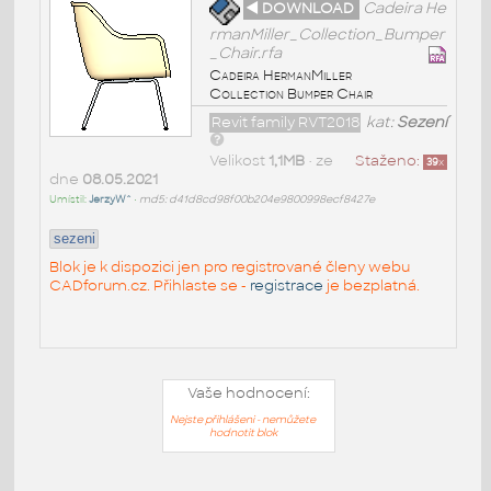
◄ DOWNLOAD
Cadeira He
rmanMiller_Collection_Bumper
_Chair.rfa
Cadeira HermanMiller
Collection Bumper Chair
Revit family RVT2018
kat:
Sezení
Velikost
1,1MB
• ze
Staženo:
39
x
dne
08.05.2021
Umístil:
JerzyW^
•
md5: d41d8cd98f00b204e9800998ecf8427e
sezeni
Blok je k dispozici jen pro registrované členy webu
CADforum.cz. Přihlaste se -
registrace
je bezplatná.
Vaše hodnocení:
Nejste přihlášeni - nemůžete
hodnotit blok