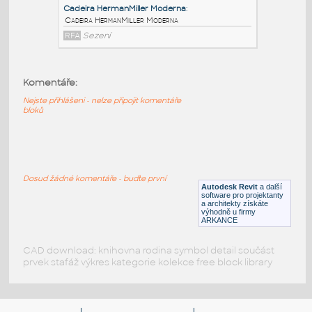
UpholsteredMoldedArmChair
RFA
Sezení
Cadeira
Komentáře:
HermanMiller_Collection_Eames_MoldedPlywoo
:
Cadeira HermanMiller Collection Eames
Nejste přihlášeni - nelze připojit komentáře
MoldedPlywood DiningChair MtlBase
bloků
RFA
Sezení
Cadeira HermanMiller Moderna
:
Dosud žádné komentáře - buďte první
Autodesk Revit
a další
Cadeira HermanMiller Moderna
software pro projektanty
a architekty získáte
RFA
Sezení
výhodně u firmy
ARKANCE
CAD download: knihovna rodina symbol detail součást
prvek stafáž výkres kategorie kolekce free block library