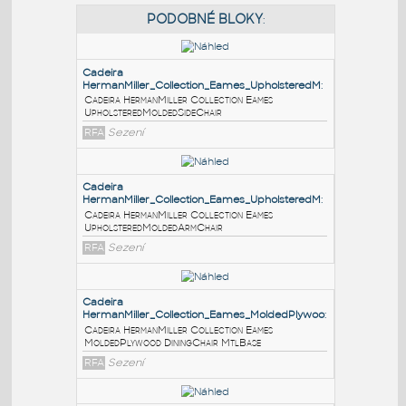
PODOBNÉ BLOKY
:
Cadeira
HermanMiller_Collection_Eames_UpholsteredM
:
Cadeira HermanMiller Collection Eames
UpholsteredMoldedSideChair
RFA
Sezení
Cadeira
HermanMiller_Collection_Eames_UpholsteredM
:
Cadeira HermanMiller Collection Eames