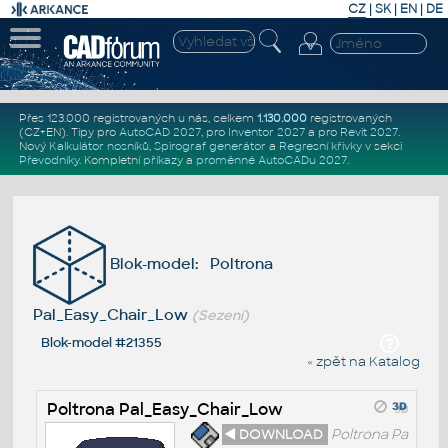
CZ
|
SK
|
EN
|
DE
Přes 123.000 registrovaných u nás, celkem
1.130.000
registrovaných
(CZ+EN)
. Tipy pro
AutoCAD 2027
, pro
Inventor 2027
a pro
Revit 2027
.
Nový
Kalkulátor nosníků
,
Spirograf generátor
a
Regresní křivky
v sekci
Převodníky
.
Kompletní
příkazy
a
proměnné AutoCADu 2027
.
Blok-model: Poltrona
Pal_Easy_Chair_Low
(Sezení)
Blok-model #21355
« zpět na Katalog
Poltrona Pal_Easy_Chair_Low
◄ DOWNLOAD
Poltrona Pa