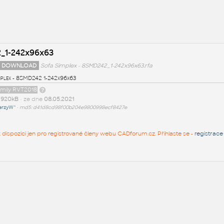
2_1-242x96x63
 DOWNLOAD
Sofa Simplex - 8SMD242_1-242x96x63.rfa
mplex - 8SMD242 1-242x96x63
amily RVT2018
t
920kB
• ze dne
08.05.2021
erzyW^
•
md5: d41d8cd98f00b204e9800998ecf8427e
 k dispozici jen pro registrované členy webu CADforum.cz. Přihlaste se -
registrace