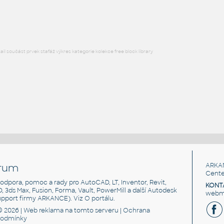
DWG
Sezení
l součást prvek stafáž výkres kategorie kolekce free block library
rum
ARKA
Cente
, podpora, pomoc a rady pro AutoCAD, LT, Inventor, Revit,
KONT
3D, 3ds Max, Fusion, Forma, Vault, PowerMill a další Autodesk
webma
support firmy ARKANCE). Viz
O portálu
.
© 2026 |
Web reklama
na tomto serveru |
Ochrana
podmínky