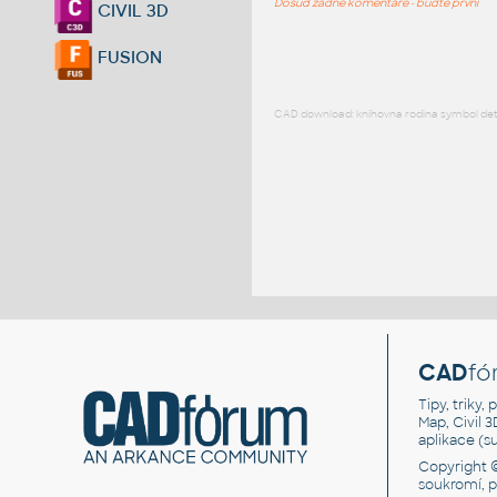
Dosud žádné komentáře - buďte první
CIVIL 3D
FUSION
CAD download: knihovna rodina symbol detai
CAD
fó
Tipy, triky
Map, Civil 
aplikace (
Copyright 
soukromí, 