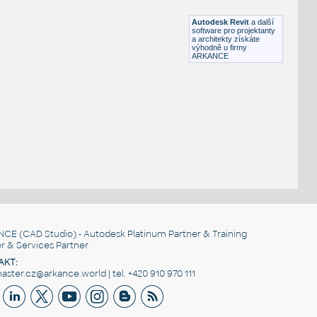
RFA
Sezení
Autodesk Revit
a další
software pro projektanty
a architekty získáte
výhodně u firmy
ARKANCE
NCE
(CAD Studio) - Autodesk Platinum Partner & Training
r & Services Partner
AKT:
ster.cz@arkance.world | tel. +420 910 970 111