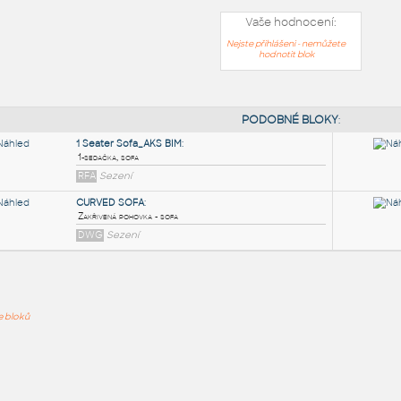
Vaše hodnocení:
Nejste přihlášeni - nemůžete
hodnotit blok
PODOB
1 Seater Sofa_AKS BIM
:
ře bloků
1-sedačka, sofa
RFA
Sezení
CURVED SOFA
:
Zakřivená pohovka - sofa