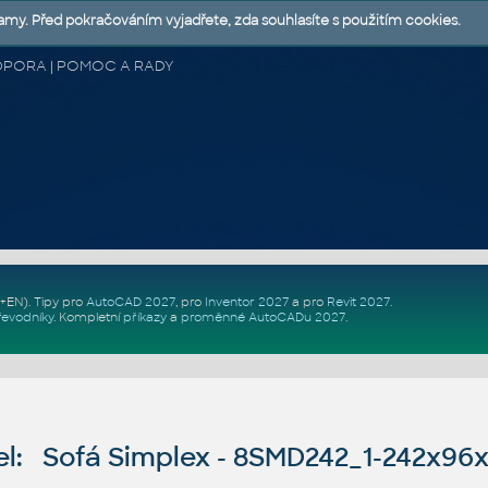
lamy. Před pokračováním vyjadřete, zda souhlasíte s použitím cookies.
 PODPORA | POMOC A RADY
Z+EN)
. Tipy pro
AutoCAD 2027
, pro
Inventor 2027
a pro
Revit 2027
.
řevodníky
.
Kompletní
příkazy
a
proměnné AutoCADu 2027
.
l: Sofá Simplex - 8SMD242_1-242x96