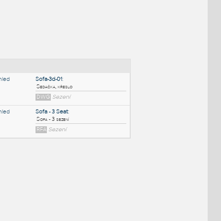
NÉ BLOKY
:
Sofa-3d-01
:
Sedačka, křeslo
DWG
Sezení
Sofa - 3 Seat
:
Sofa - 3 sezení