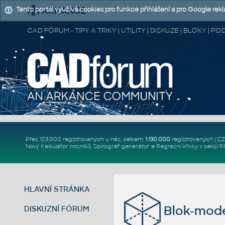
Tento portál využívá cookies pro funkce přihlášení a pro Google rek
CAD FÓRUM - TIPY A TRIKY | UTILITY | DISKUZE | BLOKY |
Přes 123.000 registrovaných u nás, celkem
1.130.000
registrovaných (C
Nový
Kalkulátor nosníků
,
Spirograf generátor
a
Regresní křivky
v sekci
P
HLAVNÍ STRÁNKA
Blok-mode
DISKUZNÍ FÓRUM