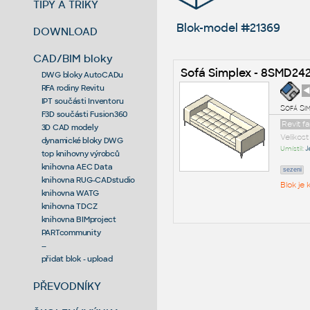
TIPY A TRIKY
Blok-model #21369
DOWNLOAD
CAD/BIM bloky
Sofá Simplex - 8SMD24
DWG bloky AutoCADu
RFA rodiny Revitu
◄
IPT součásti Inventoru
Sofá Si
F3D součásti Fusion360
Revit f
3D CAD modely
Velikos
dynamické bloky DWG
Umístil:
J
top knihovny výrobců
knihovna AEC Data
sezeni
knihovna RUG-CADstudio
Blok je
knihovna WATG
knihovna TDCZ
knihovna BIMproject
PARTcommunity
--
přidat blok - upload
PŘEVODNÍKY