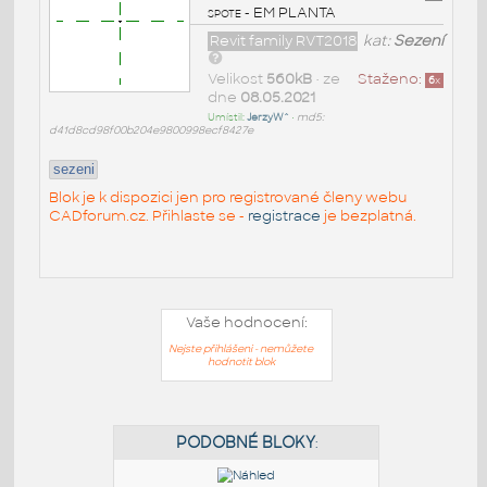
spote - EM PLANTA
Revit family RVT2018
kat:
Sezení
Velikost
560kB
• ze
Staženo:
6
x
dne
08.05.2021
Umístil:
JerzyW^
•
md5:
d41d8cd98f00b204e9800998ecf8427e
sezeni
Blok je k dispozici jen pro registrované členy webu
CADforum.cz. Přihlaste se -
registrace
je bezplatná.
Vaše hodnocení:
Nejste přihlášeni - nemůžete
hodnotit blok