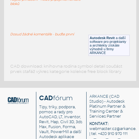
RFA
Popisky
bloků
CS HALLA LUMIA Spot (závěsné)
:
CS HALLA LUMIA Spot (závěsné)
Dosud žádné komentáře - buďte první
Autodesk Revit
a další
RFA
Osvětlení
software pro projektanty
a architekty získáte
výhodně u firmy
ARKANCE
CAD download: knihovna rodina symbol detail součást
prvek stafáž výkres kategorie kolekce free block library
CAD
fórum
ARKANCE
(CAD
Studio) - Autodesk
Platinum Partner &
Tipy, triky, podpora,
Training Center &
pomoc a rady pro
Services Partner
AutoCAD, LT, Inventor,
Revit, Map, Civil 3D, 3ds
KONTAKT:
Max, Fusion, Forma,
webmaster.cz@arkance.w
Vault, PowerMill a další
| tel. +420 910 970 111
Autodesk aplikace