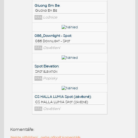
PODOBNÉ BLOKY
:
Giuong Em Be
:
Giuong Em Be
RFA
Ložnice
086_Downlight - Spot
:
086 Downlight - Spot
RFA
Osvětlení
Spot Elevation
:
Komentáře:
Spot elevation
Nejste přihlášeni - nelze připojit komentáře