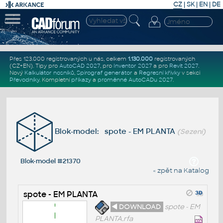
CZ
|
SK
|
EN
|
DE
Přes 123.000 registrovaných u nás, celkem
1.130.000
registrovaných
(CZ+EN)
. Tipy pro
AutoCAD 2027
, pro
Inventor 2027
a pro
Revit 2027
.
Nový
Kalkulátor nosníků
,
Spirograf generátor
a
Regresní křivky
v sekci
Převodníky
.
Kompletní
příkazy
a
proměnné AutoCADu 2027
.
Blok-model: spote - EM PLANTA
(Sezení)
Blok-model #21370
« zpět na Katalog
spote - EM PLANTA
◄ DOWNLOAD
spote - EM
PLANTA.rfa