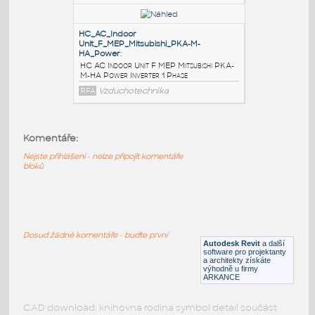
Unit_MEP_Mitsubishi_PLA-SP_Inverter_1
:
HC AC Indoor Unit MEP Mitsubishi PLA-SP
Inverter 1 Phase
RFA
Vzduchotechnika
HC_AC_Indoor
Unit_MEP_Mitsubishi_PLA-SP_Inverter_3
:
HC AC Indoor Unit MEP Mitsubishi PLA-SP
Komentáře:
Inverter 3 Phase
RFA
Vzduchotechnika
Nejste přihlášeni - nelze připojit komentáře
bloků
HC_AC_Indoor
Unit_F_MEP_Mitsubishi_PKA-M-
HA_Power
:
Dosud žádné komentáře - buďte první
HC AC Indoor Unit F MEP Mitsubishi PKA-
Autodesk Revit
a další
software pro projektanty
M-HA Power Inverter 1 Phase
a architekty získáte
výhodně u firmy
RFA
Vzduchotechnika
ARKANCE
CAD download: knihovna rodina symbol detail součást