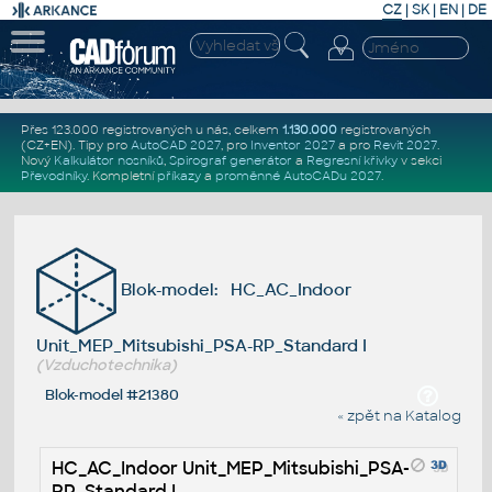
CZ
|
SK
|
EN
|
DE
Přes 123.000 registrovaných u nás, celkem
1.130.000
registrovaných
(CZ+EN)
. Tipy pro
AutoCAD 2027
, pro
Inventor 2027
a pro
Revit 2027
.
Nový
Kalkulátor nosníků
,
Spirograf generátor
a
Regresní křivky
v sekci
Převodníky
.
Kompletní
příkazy
a
proměnné AutoCADu 2027
.
Blok-model: HC_AC_Indoor
Unit_MEP_Mitsubishi_PSA-RP_Standard I
(Vzduchotechnika)
Blok-model #21380
« zpět na Katalog
HC_AC_Indoor Unit_MEP_Mitsubishi_PSA-
RP_Standard I