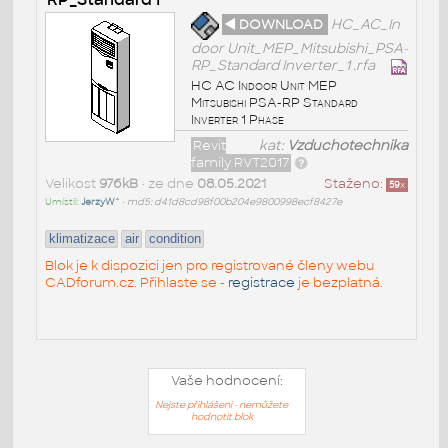
◄ DOWNLOAD
HC_AC_In
door Unit_MEP_Mitsubishi_PSA-
RP_Standard Inverter_1 .rfa
HC AC Indoor Unit MEP
Mitsubishi PSA-RP Standard
Inverter 1 Phase
Revit
kat:
Vzduchotechnika
family RVT2017
Velikost
976kB
• ze dne
08.05.2021
Staženo:
59
x
Umístil:
JerzyW^
•
md5: d41d8cd98f00b204e9800998ecf8427e
klimatizace
air
condition
Blok je k dispozici jen pro registrované členy webu
CADforum.cz. Přihlaste se -
registrace
je bezplatná.
Vaše hodnocení:
Nejste přihlášeni - nemůžete
hodnotit blok