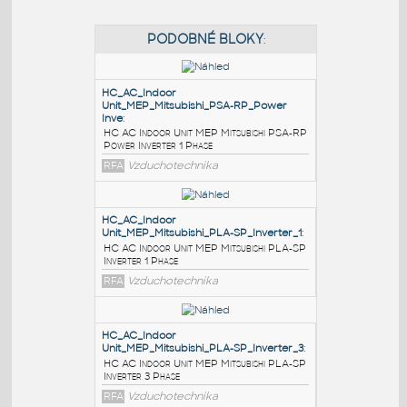
PODOBNÉ BLOKY
:
HC_AC_Indoor
Unit_MEP_Mitsubishi_PSA-RP_Power
Inve
:
HC AC Indoor Unit MEP Mitsubishi PSA-RP
Power Inverter 1 Phase
RFA
Vzduchotechnika
HC_AC_Indoor