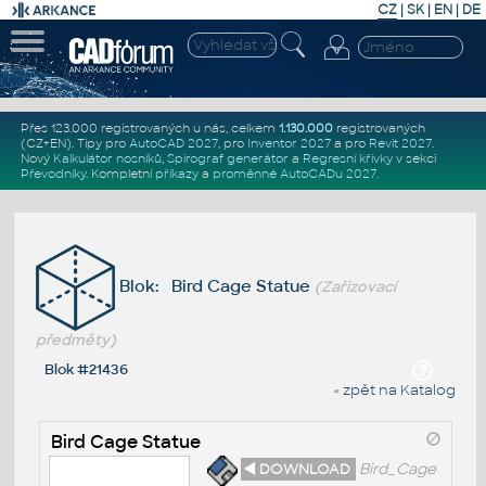
CZ
|
SK
|
EN
|
DE
Přes 123.000 registrovaných u nás, celkem
1.130.000
registrovaných
(CZ+EN)
. Tipy pro
AutoCAD 2027
, pro
Inventor 2027
a pro
Revit 2027
.
Nový
Kalkulátor nosníků
,
Spirograf generátor
a
Regresní křivky
v sekci
Převodníky
.
Kompletní
příkazy
a
proměnné AutoCADu 2027
.
Blok: Bird Cage Statue
(Zařizovací
předměty)
Blok #21436
« zpět na Katalog
Bird Cage Statue
◄ DOWNLOAD
Bird_Cage