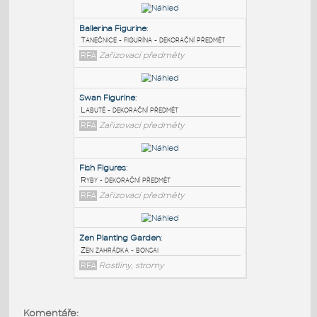
PODOBNÉ BLOKY
:
Ballerina Figurine
:
Tanečnice - figurína - dekorační předmět
RFA
Zařizovací předměty
Swan Figurine
:
Labutě - dekorační předmět
RFA
Zařizovací předměty
Fish Figures
:
Komentáře: