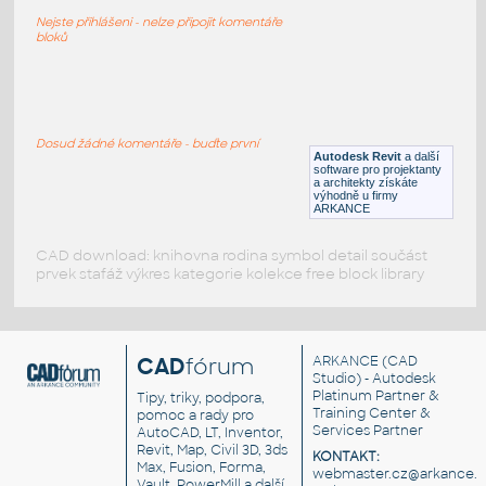
Ryby - dekorační předmět
Nejste přihlášeni - nelze připojit komentáře
RFA
Zařizovací předměty
bloků
Zen Planting Garden
:
Zen zahrádka - bonsai
Dosud žádné komentáře - buďte první
Autodesk Revit
a další
RFA
Rostliny, stromy
software pro projektanty
a architekty získáte
výhodně u firmy
ARKANCE
CAD download: knihovna rodina symbol detail součást
prvek stafáž výkres kategorie kolekce free block library
CAD
fórum
ARKANCE
(CAD
Studio) - Autodesk
Platinum Partner &
Tipy, triky, podpora,
Training Center &
pomoc a rady pro
Services Partner
AutoCAD, LT, Inventor,
Revit, Map, Civil 3D, 3ds
KONTAKT:
Max, Fusion, Forma,
webmaster.cz@arkance.w
Vault, PowerMill a další