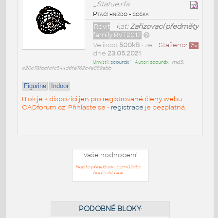
_Statue.rfa
Ptačí hnízdo - soška
Revit
kat:
Zařizovací předměty
family RVT2017
Velikost
500kB
• ze
Staženo:
71
x
dne
23.05.2021
Umístil:
scourdx^
• Autor:
scourdx
•
md5:
c20c78fbcfcfc544d6fe762c4a859ebb
Figurine
Indoor
Blok je k dispozici jen pro registrované členy webu
CADforum.cz. Přihlaste se -
registrace
je bezplatná.
Vaše hodnocení:
Nejste přihlášeni - nemůžete
hodnotit blok