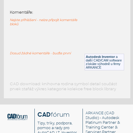
1003 Pásek 3 dirky
:
Pásek stavebnice Merkur (3 dírky), další
Komentáře:
součásti na BonusCD CS+
Nejste přihlášeni - nelze připojit komentáře
IPT
Plechy
bloků
1033 Pásek tvarovaný 3 dírek
:
Pásek tvarovaný, stavebnice Merkur (3
Dosud žádné komentáře - buďte první
dírky), další součásti na BonusCD CS+
Autodesk Inventor
a
další CAD/CAM software
IPT
Plechy
získáte výhodně u firmy
ARKANCE
CAD download: knihovna rodina symbol detail součást
prvek stafáž výkres kategorie kolekce free block library
CAD
fórum
ARKANCE
(CAD
Studio) - Autodesk
Platinum Partner &
Tipy, triky, podpora,
Training Center &
pomoc a rady pro
Services Partner
AutoCAD, LT, Inventor,