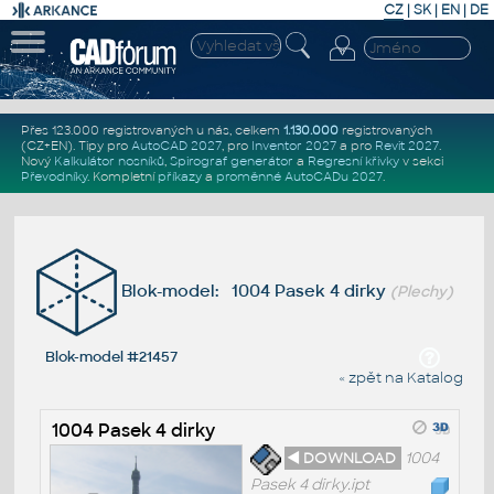
CZ
|
SK
|
EN
|
DE
Přes 123.000 registrovaných u nás, celkem
1.130.000
registrovaných
(CZ+EN)
. Tipy pro
AutoCAD 2027
, pro
Inventor 2027
a pro
Revit 2027
.
Nový
Kalkulátor nosníků
,
Spirograf generátor
a
Regresní křivky
v sekci
Převodníky
.
Kompletní
příkazy
a
proměnné AutoCADu 2027
.
Blok-model: 1004 Pasek 4 dirky
(Plechy)
Blok-model #21457
« zpět na Katalog
1004 Pasek 4 dirky
◄ DOWNLOAD
1004
Pasek 4 dirky.ipt