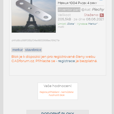
Merkur 1004 Pasek 4 dirky
Inventor part
kat:
Plechy
Velikost
Staženo:
5
x
205,5kB
• ze dne
08.06.2021
Umístil:
JSlota^
• Výrobce:
Merkur^
•
md5:
d41d8cd98f00b204e9800998ecf8427e
merkur
stavebnice
Blok je k dispozici jen pro registrované členy webu
CADforum.cz. Přihlaste se -
registrace
je bezplatná.
Vaše hodnocení:
Nejste přihlášeni - nemůžete
hodnotit blok