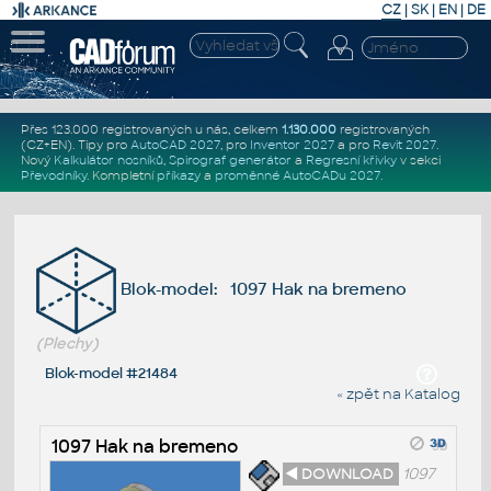
CZ
|
SK
|
EN
|
DE
Přes 123.000 registrovaných u nás, celkem
1.130.000
registrovaných
(CZ+EN)
. Tipy pro
AutoCAD 2027
, pro
Inventor 2027
a pro
Revit 2027
.
Nový
Kalkulátor nosníků
,
Spirograf generátor
a
Regresní křivky
v sekci
Převodníky
.
Kompletní
příkazy
a
proměnné AutoCADu 2027
.
Blok-model: 1097 Hak na bremeno
(Plechy)
Blok-model #21484
« zpět na Katalog
1097 Hak na bremeno
◄ DOWNLOAD
1097