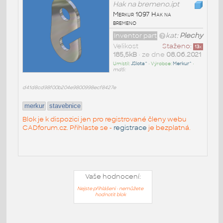
Hak na bremeno.ipt
Merkur 1097 Hak na
bremeno
Inventor part
kat:
Plechy
Velikost
Staženo:
13
x
185,5kB
• ze dne
08.06.2021
Umístil:
JSlota^
• Výrobce:
Merkur^
•
md5:
d41d8cd98f00b204e9800998ecf8427e
merkur
stavebnice
Blok je k dispozici jen pro registrované členy webu
CADforum.cz. Přihlaste se -
registrace
je bezplatná.
Vaše hodnocení:
Nejste přihlášeni - nemůžete
hodnotit blok