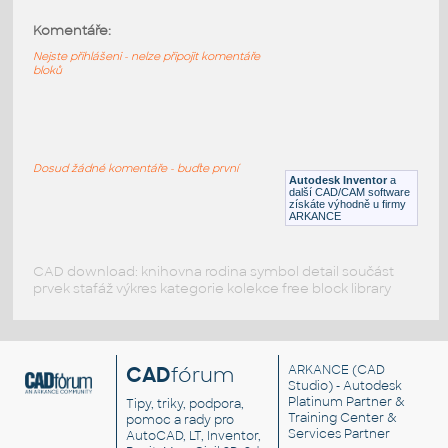
Komentáře:
1048 Kolo kladkove
:
Merkur 1048 Kolo kladkove
Nejste přihlášeni - nelze připojit komentáře
bloků
IPT
Plechy
1001 Uhelnik
:
Merkur 1001 Uhelnik
Dosud žádné komentáře - buďte první
Autodesk Inventor
a
IPT
Plechy
další CAD/CAM software
získáte výhodně u firmy
ARKANCE
CAD download: knihovna rodina symbol detail součást
prvek stafáž výkres kategorie kolekce free block library
CAD
fórum
ARKANCE
(CAD
Studio) - Autodesk
Platinum Partner &
Tipy, triky, podpora,
Training Center &
pomoc a rady pro
Services Partner
AutoCAD, LT, Inventor,