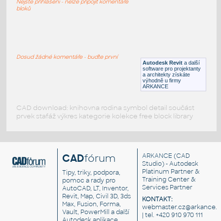
Nejste přihlášeni - nelze připojit komentáře
RFA
Osvětlení
bloků
Svicen
:
Svícen trojramenný mosazný
Dosud žádné komentáře - buďte první
Autodesk Revit
a další
DWG
Dekorace
software pro projektanty
a architekty získáte
výhodně u firmy
ARKANCE
CAD download: knihovna rodina symbol detail součást
prvek stafáž výkres kategorie kolekce free block library
CAD
fórum
ARKANCE
(CAD
Studio) - Autodesk
Platinum Partner &
Tipy, triky, podpora,
Training Center &
pomoc a rady pro
Services Partner
AutoCAD, LT, Inventor,
Revit, Map, Civil 3D, 3ds
KONTAKT:
Max, Fusion, Forma,
webmaster.cz@arkance.w
Vault, PowerMill a další
| tel. +420 910 970 111
Autodesk aplikace