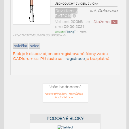
Jednoduchý svícen, svíčka
Revit family
kat:
Dekorace
RVT2014
Velikost
200kB
• ze
Staženo:
77
x
dne
09.06.2021
Umístil:
PhongTi^
•
md5:
c2fe0720317543d3827b36c57058ac44
sviečka
svíce
Blok je k dispozici jen pro registrované členy webu
CADforum.cz. Přihlaste se -
registrace
je bezplatná.
Vaše hodnocení:
Nejste přihlášeni - nemůžete
hodnotit blok