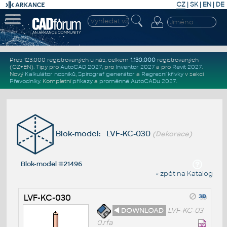
CZ
|
SK
|
EN
|
DE
Přes 123.000 registrovaných u nás, celkem
1.130.000
registrovaných
(CZ+EN)
. Tipy pro
AutoCAD 2027
, pro
Inventor 2027
a pro
Revit 2027
.
Nový
Kalkulátor nosníků
,
Spirograf generátor
a
Regresní křivky
v sekci
Převodníky
.
Kompletní
příkazy
a
proměnné AutoCADu 2027
.
Blok-model: LVF-KC-030
(Dekorace)
Blok-model #21496
« zpět na Katalog
LVF-KC-030
◄ DOWNLOAD
LVF-KC-03
0.rfa