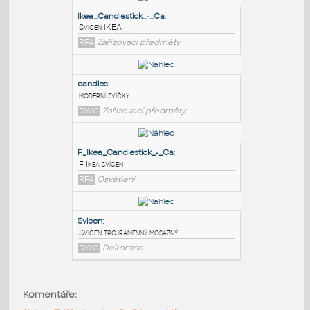
PODOBNÉ BLOKY
:
Ikea_Candlestick_-_Ca
:
Svícen IKEA
RFA
Zařizovací předměty
candles
:
moderní svíčky
DWG
Zařizovací předměty
F_Ikea_Candlestick_-_Ca
:
Komentáře:
F Ikea svícen