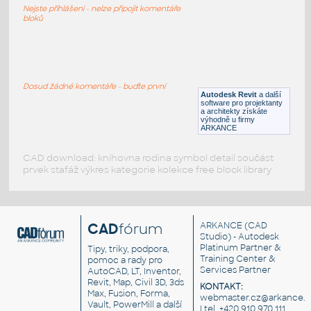
Nejste přihlášeni - nelze připojit komentáře
DWG
Vozidla, doprava
bloků
Lamborghini
:
Lamborghini
Dosud žádné komentáře - buďte první
Autodesk Revit
a další
RFA
Vozidla, doprava
software pro projektanty
a architekty získáte
výhodně u firmy
ARKANCE
CAD download: knihovna rodina symbol detail součást
prvek stafáž výkres kategorie kolekce free block library
CAD
fórum
ARKANCE
(CAD
Studio) - Autodesk
Platinum Partner &
Tipy, triky, podpora,
Training Center &
pomoc a rady pro
Services Partner
AutoCAD, LT, Inventor,
Revit, Map, Civil 3D, 3ds
KONTAKT:
Max, Fusion, Forma,
webmaster.cz@arkance.w
Vault, PowerMill a další
| tel. +420 910 970 111