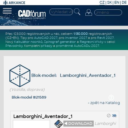
CZ
|
SK
|
EN
|
DE
Přes 123.000 registrovaných u nás, celkem
1.130.000
registrovaných
(CZ+EN)
. Tipy pro
AutoCAD 2027
, pro
Inventor 2027
a pro
Revit 2027
.
Nový
Kalkulátor nosníků
,
Spirograf generátor
a
Regresní křivky
v sekci
Převodníky
.
Kompletní
příkazy
a
proměnné AutoCADu 2027
.
Blok-model: Lamborghini_Aventador_1
(Vozidla, doprava)
Blok-model #21589
« zpět na Katalog
Lamborghini_Aventador_1
◄ DOWNLOAD
Lamborghi