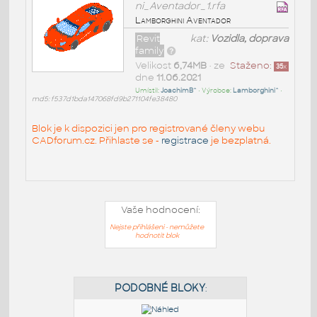
ni_Aventador_1.rfa
Lamborghini Aventador
Revit
kat:
Vozidla, doprava
family
Velikost
6,74MB
• ze
Staženo:
35
x
dne
11.06.2021
Umístil:
JoachimB^
• Výrobce:
Lamborghini^
•
md5: f537d1bda147068fd9b271104fe38480
Blok je k dispozici jen pro registrované členy webu
CADforum.cz. Přihlaste se -
registrace
je bezplatná.
Vaše hodnocení:
Nejste přihlášeni - nemůžete
hodnotit blok