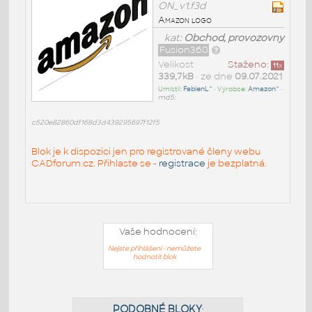
ON_v1.f3d
Amazon logo
kat:
Obchod, provozovny
Fusion360
Velikost
Staženo:
11
x
339,7kB
• ze dne
09.07.2021
Umístil:
FabienL^
• Výrobce:
Amazon^
•
md5:
c520e82860df168d3d439295697f12f5
Blok je k dispozici jen pro registrované členy webu
CADforum.cz. Přihlaste se -
registrace
je bezplatná.
Vaše hodnocení:
Nejste přihlášeni - nemůžete
hodnotit blok