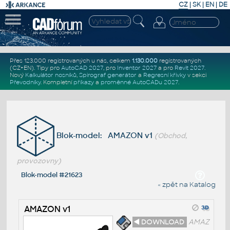
CZ
|
SK
|
EN
|
DE
Přes 123.000 registrovaných u nás, celkem
1.130.000
registrovaných
(CZ+EN)
. Tipy pro
AutoCAD 2027
, pro
Inventor 2027
a pro
Revit 2027
.
Nový
Kalkulátor nosníků
,
Spirograf generátor
a
Regresní křivky
v sekci
Převodníky
.
Kompletní
příkazy
a
proměnné AutoCADu 2027
.
Blok-model: AMAZON v1
(Obchod,
provozovny)
Blok-model #21623
« zpět na Katalog
AMAZON v1
◄ DOWNLOAD
AMAZ