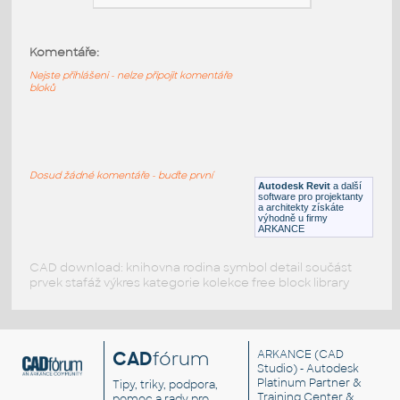
D 5 80 09
:
Skříně Skříně drive D 5 80 09
UNSPSC:30161806 SfB:820
Komentáře:
(800×446×1850)
Nejste přihlášeni - nelze připojit komentáře
DWG
Kancelář
bloků
Dz 5 80 09 a1
:
Doplňky kanceláří Skříně drive DZ 5 80 09
Dosud žádné komentáře - buďte první
UNSPSC:44102906 SfB: (800×446×1850)
Autodesk Revit
a další
software pro projektanty
DWG
Kancelář
a architekty získáte
výhodně u firmy
ARKANCE
CAD download: knihovna rodina symbol detail součást
prvek stafáž výkres kategorie kolekce free block library
CAD
fórum
ARKANCE
(CAD
Studio) - Autodesk
Platinum Partner &
Tipy, triky, podpora,
Training Center &
pomoc a rady pro