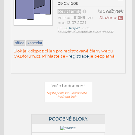
09 Ca1608
Revit family
kat:
Nábytek
Velikost
516kB
• ze
Staženo:
5
x
dne
13.07.2021
Umístil:
JerzyW^
•
md5:
aa9912ba8d3c9dc1f9c5c367a1d6ab47
office
kancelar
Blok je k dispozici jen pro registrované členy webu
CADforum.cz. Přihlaste se -
registrace
je bezplatná.
Vaše hodnocení:
Nejste přihlášeni - nemůžete
hodnotit blok