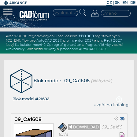
CZ
|
SK
|
EN
|
DE
Přes 123.000 registrovaných u nás, celkem
1.130.000
registrovaných
(CZ+EN)
. Tipy pro
AutoCAD 2027
, pro
Inventor 2027
a pro
Revit 2027
.
Nový
Kalkulátor nosníků
,
Spirograf generátor
a
Regresní křivky
v sekci
Převodníky
.
Kompletní
příkazy
a
proměnné AutoCADu 2027
.
Blok-model: 09_Ca1608
(Nábytek)
Blok-model #21632
« zpět na Katalog
09_Ca1608
◄ DOWNLOAD
09_Ca160
8.rfa