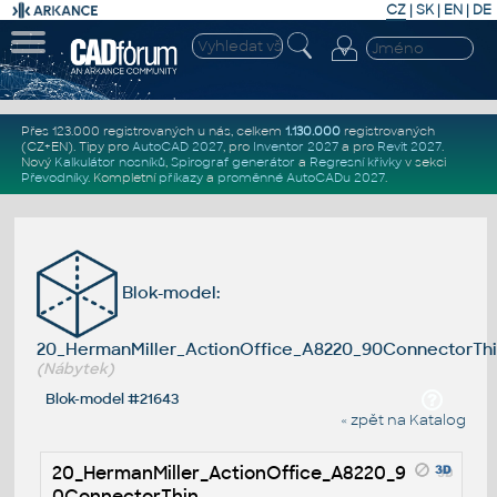
CZ
|
SK
|
EN
|
DE
Přes 123.000 registrovaných u nás, celkem
1.130.000
registrovaných
(CZ+EN)
. Tipy pro
AutoCAD 2027
, pro
Inventor 2027
a pro
Revit 2027
.
Nový
Kalkulátor nosníků
,
Spirograf generátor
a
Regresní křivky
v sekci
Převodníky
.
Kompletní
příkazy
a
proměnné AutoCADu 2027
.
Blok-model:
20_HermanMiller_ActionOffice_A8220_90ConnectorTh
(Nábytek)
Blok-model #21643
« zpět na Katalog
20_HermanMiller_ActionOffice_A8220_9
0ConnectorThin