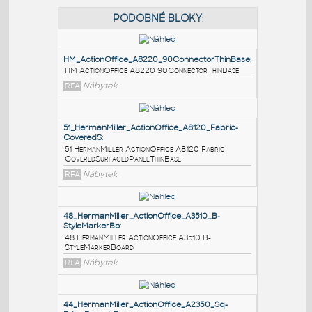
PODOBNÉ BLOKY
:
HM_ActionOffice_A8220_90ConnectorThinBase
:
HM ActionOffice A8220 90ConnectorThinBase
RFA
Nábytek
51_HermanMiller_ActionOffice_A8120_Fabric-
CoveredS
:
51 HermanMiller ActionOffice A8120 Fabric-
CoveredSurfacedPanelThinBase