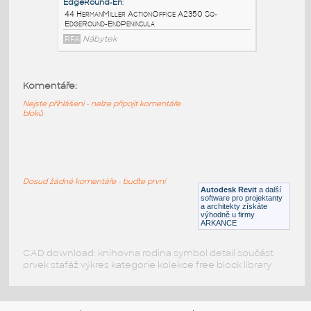
RFA
Nábytek
48_HermanMiller_ActionOffice_A3510_B-
StyleMarkerBo
:
48 HermanMiller ActionOffice A3510 B-
Komentáře:
StyleMarkerBoard
Nejste přihlášeni - nelze připojit komentáře
RFA
Nábytek
bloků
44_HermanMiller_ActionOffice_A2350_Sq-
EdgeRound-En
:
44 HermanMiller ActionOffice A2350 Sq-
Dosud žádné komentáře - buďte první
Autodesk Revit
a další
EdgeRound-EndPeninsula
software pro projektanty
a architekty získáte
RFA
Nábytek
výhodně u firmy
ARKANCE
CAD download: knihovna rodina symbol detail součást
prvek stafáž výkres kategorie kolekce free block library