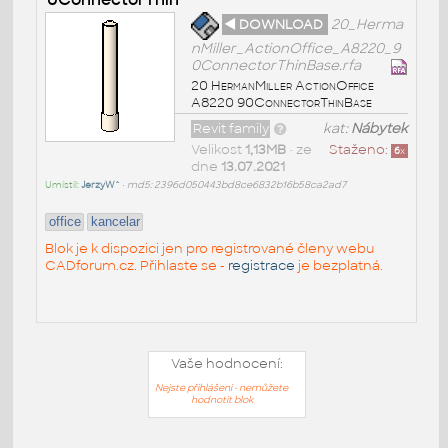
◄ DOWNLOAD
20_Herma
nMiller_ActionOffice_A8220_9
0ConnectorThinBase.rfa
20 HermanMiller ActionOffice
A8220 90ConnectorThinBase
Revit family
kat:
Nábytek
Velikost
1,13MB
• ze
Staženo:
6
x
dne
13.07.2021
Umístil:
JerzyW^
•
md5: 2396d050443bd8ce6832b16b58ca2ad7
office
kancelar
Blok je k dispozici jen pro registrované členy webu
CADforum.cz. Přihlaste se -
registrace
je bezplatná.
Vaše hodnocení:
Nejste přihlášeni - nemůžete
hodnotit blok