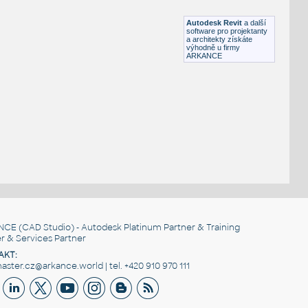
RFA
Nábytek
Autodesk Revit
a další
software pro projektanty
a architekty získáte
výhodně u firmy
ARKANCE
NCE
(CAD Studio) - Autodesk Platinum Partner & Training
r & Services Partner
AKT:
ster.cz@arkance.world | tel. +420 910 970 111