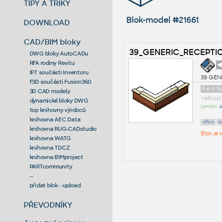
TIPY A TRIKY
Blok-model #21661
DOWNLOAD
CAD/BIM bloky
39_GENERIC_RECEPTI
DWG bloky AutoCADu
RFA rodiny Revitu
◄
IPT součásti Inventoru
39 GEN
F3D součásti Fusion360
Revit f
3D CAD modely
Velikos
dynamické bloky DWG
Umístil:
J
top knihovny výrobců
knihovna AEC Data
office
k
knihovna RUG-CADstudio
Blok je
knihovna WATG
knihovna TDCZ
knihovna BIMproject
PARTcommunity
--
přidat blok - upload
PŘEVODNÍKY