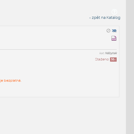
« zpět na Katalog
kat:
Nábytek
Staženo:
56
x
je bezplatná.