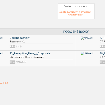
Vaše hodnocení:
Nejste přihlášeni - nemůžete
hodnotit blok
PODOB
Desk-Reception
:
ře bloků
Recepční stůl
RFA
Stoly
76_Reception_Desk_-_Corporate
:
76 Reception Desk - Corporate