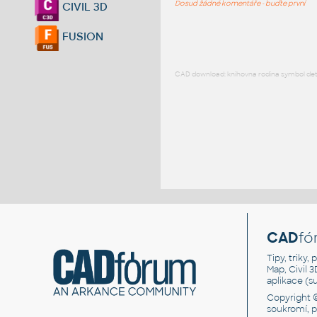
Dosud žádné komentáře - buďte první
CIVIL 3D
FUSION
CAD download: knihovna rodina symbol detai
CAD
fó
Tipy, triky
Map, Civil 
aplikace (
Copyright 
soukromí, 