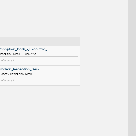
NÉ BLOKY
:
77_Reception_Desk_-_Executive_
:
77 Reception Desk - Executive
RFA
Nábytek
36_Modern_Reception_Desk
:
36 Modern Reception Desk