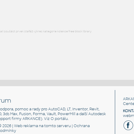
RFA
Nábytek
l součást prvek stafáž výkres kategorie kolekce free block library
rum
ARKA
Cente
, podpora, pomoc a rady pro AutoCAD, LT, Inventor, Revit,
KONT
3D, 3ds Max, Fusion, Forma, Vault, PowerMill a další Autodesk
webma
support firmy ARKANCE). Viz
O portálu
.
© 2026 |
Web reklama
na tomto serveru |
Ochrana
podmínky