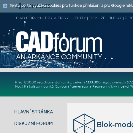
Tento portál využívá cookies pro funkce přihlášení a pro Google rek
CAD FÓRUM - TIPY A TRIKY | UTILITY | DISKUZE | BLOKY |
Přes 123.000 registrovaných u nás, celkem
1.130.000
registrovaných (C
Nový
Kalkulátor nosníků
,
Spirograf generátor
a
Regresní křivky
v sekci
P
HLAVNÍ STRÁNKA
Blok-mod
DISKUZNÍ FÓRUM