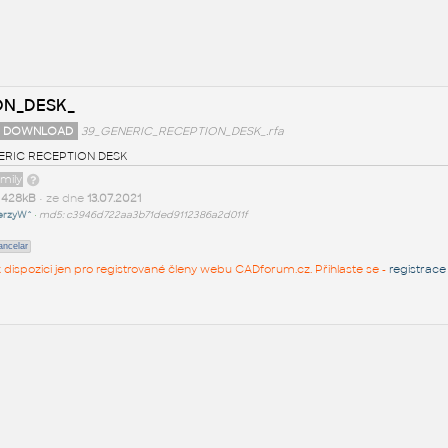
ON_DESK_
 DOWNLOAD
39_GENERIC_RECEPTION_DESK_.rfa
ERIC RECEPTION DESK
amily
t
428kB
• ze dne
13.07.2021
erzyW^
•
md5: c3946d722aa3b71ded9112386a2d011f
ancelar
 k dispozici jen pro registrované členy webu CADforum.cz. Přihlaste se -
registrace