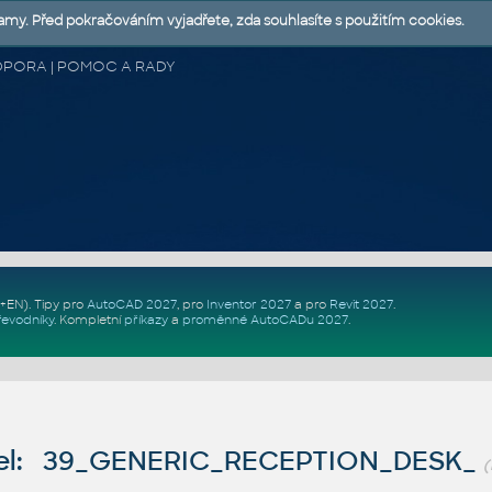
lamy. Před pokračováním vyjadřete, zda souhlasíte s použitím cookies.
 PODPORA | POMOC A RADY
Z+EN)
. Tipy pro
AutoCAD 2027
, pro
Inventor 2027
a pro
Revit 2027
.
řevodníky
.
Kompletní
příkazy
a
proměnné AutoCADu 2027
.
el: 39_GENERIC_RECEPTION_DESK_
(