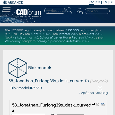
CZ
|
SK
|
EN
|
DE
Přes 123.000 registrovaných u nás, celkem
1.130.000
registrovaných
(CZ+EN)
. Tipy pro
AutoCAD 2027
, pro
Inventor 2027
a pro
Revit 2027
.
Nový
Kalkulátor nosníků
,
Spirograf generátor
a
Regresní křivky
v sekci
Převodníky
.
Kompletní
příkazy
a
proměnné AutoCADu 2027
.
Blok-model:
58_Jonathan_Furlong39s_desk_curvedrfa
(Nábytek)
Blok-model #21680
« zpět na Katalog
58_Jonathan_Furlong39s_desk_curvedrf
a