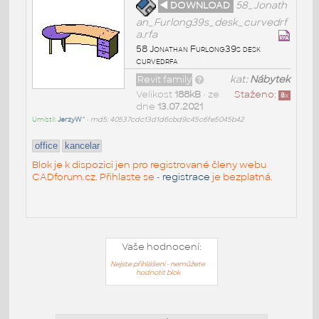
◄ DOWNLOAD
58_Jonath
an_Furlong39s_desk_curvedrf
a.rfa
58 Jonathan Furlong39s desk
curvedrfa
Revit family
kat:
Nábytek
Velikost
188kB
• ze
Staženo:
8
x
dne
13.07.2021
Umístil:
JerzyW^
•
md5: 40537cdc13d1d6cbd9c45c6fe5045b42
office
kancelar
Blok je k dispozici jen pro registrované členy webu
CADforum.cz. Přihlaste se -
registrace
je bezplatná.
Vaše hodnocení:
Nejste přihlášeni - nemůžete
hodnotit blok