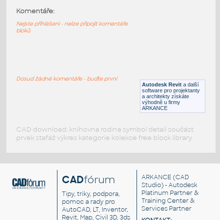
Komentáře:
60_Jonathan_Furlong39s_workstataion_type_Brfa
:
60 Jonathan Furlong39s workstataion type Brfa
Nejste přihlášeni - nelze připojit komentáře
bloků
RFA
Nábytek
59_Jonathan_Furlong39s_workstataion_type_Arfa
:
59 Jonathan Furlong39s workstataion type Arfa
Dosud žádné komentáře - buďte první
Autodesk Revit
a další
RFA
Nábytek
software pro projektanty
a architekty získáte
výhodně u firmy
ARKANCE
CAD download: knihovna rodina symbol detail součást
prvek stafáž výkres kategorie kolekce free block library
CAD
fórum
ARKANCE
(CAD
Studio) - Autodesk
Platinum Partner &
Tipy, triky, podpora,
Training Center &
pomoc a rady pro
Services Partner
AutoCAD, LT, Inventor,
Revit, Map, Civil 3D, 3ds