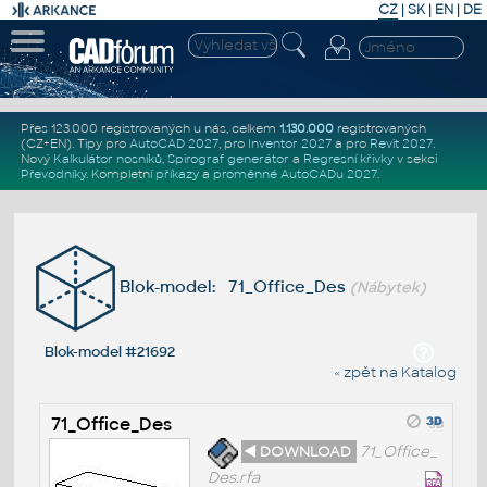
CZ
|
SK
|
EN
|
DE
Přes 123.000 registrovaných u nás, celkem
1.130.000
registrovaných
(CZ+EN)
. Tipy pro
AutoCAD 2027
, pro
Inventor 2027
a pro
Revit 2027
.
Nový
Kalkulátor nosníků
,
Spirograf generátor
a
Regresní křivky
v sekci
Převodníky
.
Kompletní
příkazy
a
proměnné AutoCADu 2027
.
Blok-model: 71_Office_Des
(Nábytek)
Blok-model #21692
« zpět na Katalog
71_Office_Des
◄ DOWNLOAD
71_Office_
Des.rfa