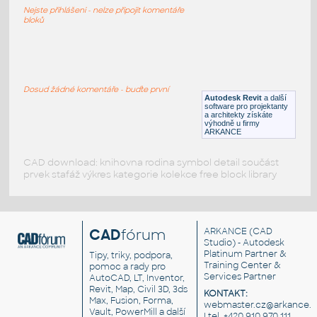
Nejste přihlášeni - nelze připojit komentáře
bloků
At986 071
:
Křesla a židle Anatom At986 071
UNSPSC:56101504 SfB:820
(634×634×994)
Dosud žádné komentáře - buďte první
Autodesk Revit
a další
DWG
Kancelář
software pro projektanty
a architekty získáte
výhodně u firmy
ARKANCE
CAD download: knihovna rodina symbol detail součást
prvek stafáž výkres kategorie kolekce free block library
CAD
fórum
ARKANCE
(CAD
Studio) - Autodesk
Platinum Partner &
Tipy, triky, podpora,
Training Center &
pomoc a rady pro
Services Partner
AutoCAD, LT, Inventor,
Revit, Map, Civil 3D, 3ds
KONTAKT:
Max, Fusion, Forma,
webmaster.cz@arkance.w
Vault, PowerMill a další
| tel. +420 910 970 111