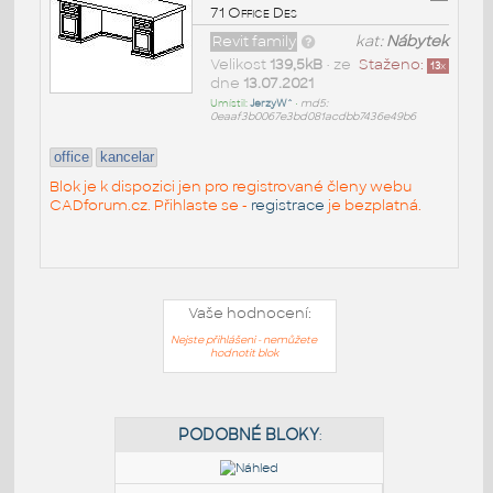
71 Office Des
Revit family
kat:
Nábytek
Velikost
139,5kB
• ze
Staženo:
13
x
dne
13.07.2021
Umístil:
JerzyW^
•
md5:
0eaaf3b0067e3bd081acdbb7436e49b6
office
kancelar
Blok je k dispozici jen pro registrované členy webu
CADforum.cz. Přihlaste se -
registrace
je bezplatná.
Vaše hodnocení:
Nejste přihlášeni - nemůžete
hodnotit blok