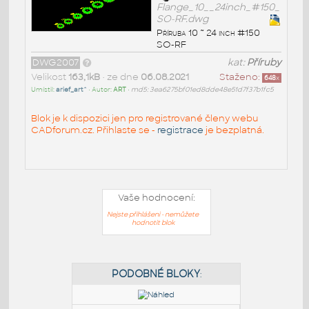
Flange_10__24inch_#150_
SO-RF.dwg
Příruba 10 ~ 24 inch #150
SO-RF
DWG2007
kat:
Příruby
Velikost
163,1kB
• ze dne
06.08.2021
Staženo:
648
x
Umístil:
arief_art^
• Autor:
ART
•
md5: 3ea6275bf01ed8dde48e51d7f37b1fc5
Blok je k dispozici jen pro registrované členy webu
CADforum.cz. Přihlaste se -
registrace
je bezplatná.
Vaše hodnocení:
Nejste přihlášeni - nemůžete
hodnotit blok