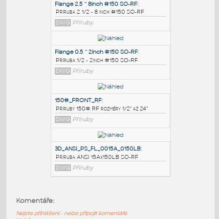
PODOBNÉ BLOKY
:
Flange 2.5 ~ 8inch #150 SO-RF
:
Příruba 2 1/2 - 8 inch #150 SO-RF
DWG
Příruby
Flange 0.5 ~ 2inch #150 SO-RF
:
Příruba 1/2 - 2inch #150 SO-RF
DWG
Příruby
150#_FRONT_RF
:
Komentáře:
Příruby 150# RF rozměry 1/2" až 24"
Nejste přihlášeni - nelze připojit komentáře
DWG
Příruby