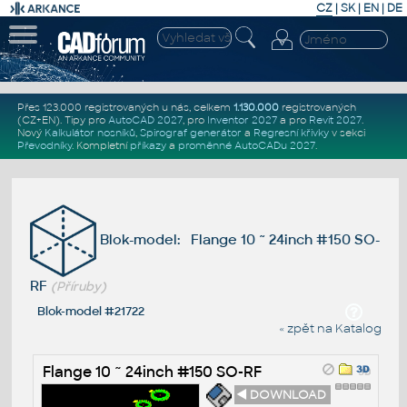
CZ
|
SK
|
EN
|
DE
Přes 123.000 registrovaných u nás, celkem
1.130.000
registrovaných
(CZ+EN)
. Tipy pro
AutoCAD 2027
, pro
Inventor 2027
a pro
Revit 2027
.
Nový
Kalkulátor nosníků
,
Spirograf generátor
a
Regresní křivky
v sekci
Převodníky
.
Kompletní
příkazy
a
proměnné AutoCADu 2027
.
Blok-model: Flange 10 ~ 24inch #150 SO-
RF
(Příruby)
Blok-model #21722
« zpět na Katalog
Flange 10 ~ 24inch #150 SO-RF
◄ DOWNLOAD