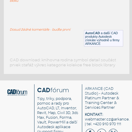
bloků
3D_ANSI_PS_FL_0015A_0150LB
:
Příruba ANSI 15Ax150LB SO-RF
Dosud žádné komentáře - buďte první
DWG
Příruby
AutoCAD
a další CAD
produkty Autodesk
získáte výhodně u firmy
ARKANCE
CAD download: knihovna rodina symbol detail součást
prvek stafáž výkres kategorie kolekce free block library
CAD
fórum
ARKANCE
(CAD
Studio) - Autodesk
Platinum Partner &
Tipy, triky, podpora,
Training Center &
pomoc a rady pro
Services Partner
AutoCAD, LT, Inventor,
Revit, Map, Civil 3D, 3ds
KONTAKT:
Max, Fusion, Forma,
webmaster.cz@arkance.w
Vault, PowerMill a další
| tel. +420 910 970 111
Autodesk aplikace
(support firmy