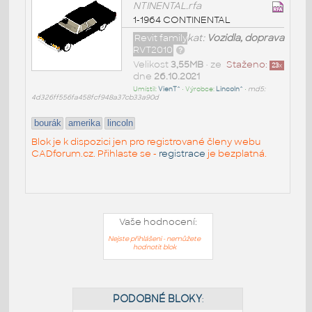
NTINENTAL.rfa
1-1964 CONTINENTAL
Revit family
kat:
Vozidla, doprava
RVT2010
Velikost
3,55MB
• ze
Staženo:
23
x
dne
26.10.2021
Umístil:
VienT^
• Výrobce:
Lincoln^
•
md5:
4d326ff556fa458fcf948a37cb33a90d
bourák
amerika
lincoln
Blok je k dispozici jen pro registrované členy webu
CADforum.cz. Přihlaste se -
registrace
je bezplatná.
Vaše hodnocení:
Nejste přihlášeni - nemůžete
hodnotit blok