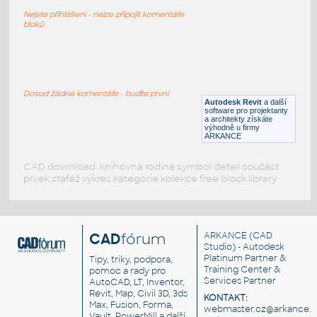
1-1949 COUPE
Nejste přihlášeni - nelze připojit komentáře
RFA
Vozidla, doprava
bloků
1-1940_COUPE_DELUXE
:
1-1940 COUPE DELUXE
Dosud žádné komentáře - buďte první
Autodesk Revit
a další
RFA
Vozidla, doprava
software pro projektanty
a architekty získáte
výhodně u firmy
ARKANCE
CAD download: knihovna rodina symbol detail součást
prvek stafáž výkres kategorie kolekce free block library
CAD
fórum
ARKANCE
(CAD
Studio) - Autodesk
Platinum Partner &
Tipy, triky, podpora,
Training Center &
pomoc a rady pro
Services Partner
AutoCAD, LT, Inventor,
Revit, Map, Civil 3D, 3ds
KONTAKT:
Max, Fusion, Forma,
webmaster.cz@arkance.w
Vault, PowerMill a další