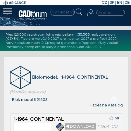
CZ
|
SK
|
EN
|
DE
Přes 123.000 registrovaných u nás, celkem
1.130.000
registrovaných
(CZ+EN)
. Tipy pro
AutoCAD 2027
, pro
Inventor 2027
a pro
Revit 2027
.
Nový
Kalkulátor nosníků
,
Spirograf generátor
a
Regresní křivky
v sekci
Převodníky
.
Kompletní
příkazy
a
proměnné AutoCADu 2027
.
Blok-model: 1-1964_CONTINENTAL
(Vozidla, doprava)
Blok-model #21803
« zpět na Katalog
1-1964_CONTINENTAL
◄ DOWNLOAD
1-1964_CO