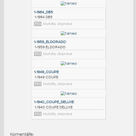
PODOBNÉ BLOKY
:
1-1964_DB5
:
1-1964 DB5
RFA
Vozidla, doprava
1-1959_ELDORADO
:
1-1959 ELDORADO
RFA
Vozidla, doprava
1-1949_COUPE
:
Komentáře: