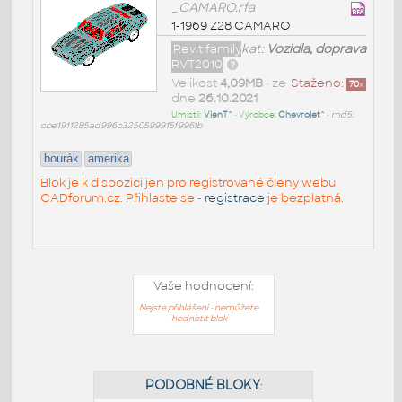
_CAMARO.rfa
1-1969 Z28 CAMARO
Revit family
kat:
Vozidla, doprava
RVT2010
Velikost
4,09MB
• ze
Staženo:
70
x
dne
26.10.2021
Umístil:
VienT^
• Výrobce:
Chevrolet^
•
md5:
cbe1911285ad996c3250599915f9961b
bourák
amerika
Blok je k dispozici jen pro registrované členy webu
CADforum.cz. Přihlaste se -
registrace
je bezplatná.
Vaše hodnocení:
Nejste přihlášeni - nemůžete
hodnotit blok