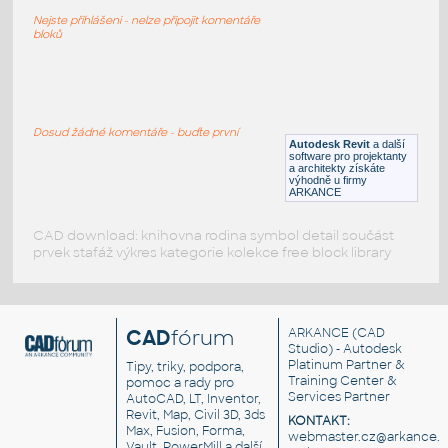
1-1949 COUPE
Nejste přihlášeni - nelze připojit komentáře
RFA
Vozidla, doprava
bloků
1-1940_COUPE_DELUXE
:
1-1940 COUPE DELUXE
Dosud žádné komentáře - buďte první
Autodesk Revit
a další
RFA
Vozidla, doprava
software pro projektanty
a architekty získáte
výhodně u firmy
ARKANCE
CAD download: knihovna rodina symbol detail součást
prvek stafáž výkres kategorie kolekce free block library
CAD
fórum
ARKANCE
(CAD
Studio) - Autodesk
Platinum Partner &
Tipy, triky, podpora,
Training Center &
pomoc a rady pro
Services Partner
AutoCAD, LT, Inventor,
Revit, Map, Civil 3D, 3ds
KONTAKT:
Max, Fusion, Forma,
webmaster.cz@arkance.w
Vault, PowerMill a další