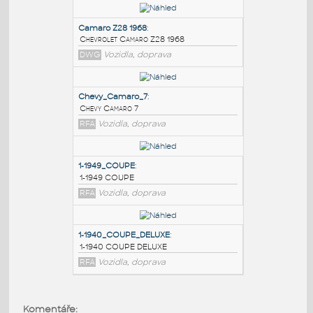
PODOBNÉ BLOKY
:
Camaro Z28 1968
:
Chevrolet Camaro Z28 1968
DWG
Vozidla, doprava
Chevy_Camaro_7
:
Chevy Camaro 7
RFA
Vozidla, doprava
1-1949_COUPE
:
Komentáře: