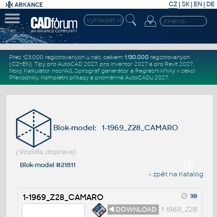
CZ
|
SK
|
EN
|
DE
Přes 123.000 registrovaných u nás, celkem
1.130.000
registrovaných
(CZ+EN)
. Tipy pro
AutoCAD 2027
, pro
Inventor 2027
a pro
Revit 2027
.
Nový
Kalkulátor nosníků
,
Spirograf generátor
a
Regresní křivky
v sekci
Převodníky
.
Kompletní
příkazy
a
proměnné AutoCADu 2027
.
Blok-model: 1-1969_Z28_CAMARO
(Vozidla, doprava)
Blok-model #21811
« zpět na Katalog
1-1969_Z28_CAMARO
◄ DOWNLOAD
1-1969_Z28