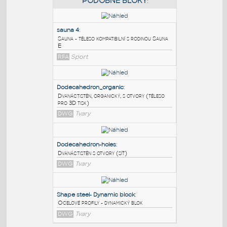
PODOBNÉ BLOKY
:
sauna 4
:
Sauna - těleso kompatibilní s rodinou Sauna
E
RFA
Sport
Dodecahedron_organic
:
Dvanáctistěn, organický, s otvory (těleso
pro 3D tisk)
DWG
Tvary