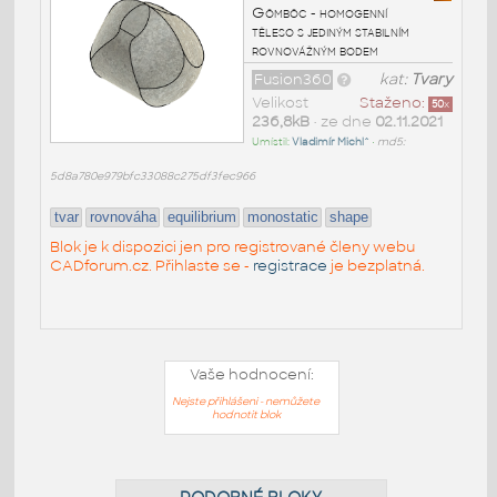
Gömböc - homogenní
těleso s jediným stabilním
rovnovážným bodem
Fusion360
kat:
Tvary
Velikost
Staženo:
50
x
236,8kB
• ze dne
02.11.2021
Umístil:
Vladimír Michl^
•
md5:
5d8a780e979bfc33088c275df3fec966
tvar
rovnováha
equilibrium
monostatic
shape
Blok je k dispozici jen pro registrované členy webu
CADforum.cz. Přihlaste se -
registrace
je bezplatná.
Vaše hodnocení:
Nejste přihlášeni - nemůžete
hodnotit blok