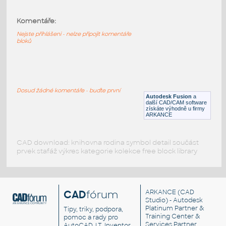
Komentáře:
Dodecahedron-holes
:
Dvanáctistěn s otvory (síť)
Nejste přihlášeni - nelze připojit komentáře
bloků
DWG
Tvary
Shape steel- Dynamic block
:
Dosud žádné komentáře - buďte první
Ocelové profily - dynamický blok
Autodesk Fusion
a
další CAD/CAM software
DWG
Tvary
získáte výhodně u firmy
ARKANCE
CAD download: knihovna rodina symbol detail součást
prvek stafáž výkres kategorie kolekce free block library
CAD
fórum
ARKANCE
(CAD
Studio) - Autodesk
Platinum Partner &
Tipy, triky, podpora,
Training Center &
pomoc a rady pro
Services Partner
AutoCAD, LT, Inventor,