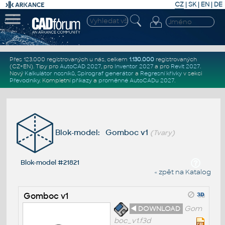
CZ
|
SK
|
EN
|
DE
Přes 123.000 registrovaných u nás, celkem
1.130.000
registrovaných
(CZ+EN)
. Tipy pro
AutoCAD 2027
, pro
Inventor 2027
a pro
Revit 2027
.
Nový
Kalkulátor nosníků
,
Spirograf generátor
a
Regresní křivky
v sekci
Převodníky
.
Kompletní
příkazy
a
proměnné AutoCADu 2027
.
Blok-model: Gomboc v1
(Tvary)
Blok-model #21821
« zpět na Katalog
Gomboc v1
◄ DOWNLOAD
Gom
boc_v1.f3d