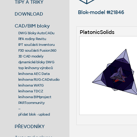
TIPY A TRIKY
Blok-model #21846
DOWNLOAD
CAD/BIM bloky
PlatonicSolids
DWG bloky AutoCADu
RFA rodiny Revitu
IPT součásti Inventoru
F3D součásti Fusion360
3D CAD modely
dynamické bloky DWG
top knihovny výrobců
knihovna AEC Data
knihovna RUG-CADstudio
knihovna WATG
knihovna TDCZ
knihovna BIMproject
PARTcommunity
--
přidat blok - upload
PŘEVODNÍKY