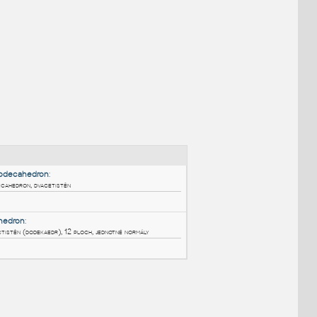
NÉ BLOKY
:
Rhombicosidodecahedron
: