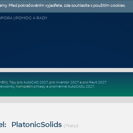
lamy. Před pokračováním vyjadřete, zda souhlasíte s použitím cookies.
 PODPORA | POMOC A RADY
Z+EN)
. Tipy pro
AutoCAD 2027
, pro
Inventor 2027
a pro
Revit 2027
.
řevodníky
.
Kompletní
příkazy
a
proměnné AutoCADu 2027
.
l: PlatonicSolids
(Tvary)