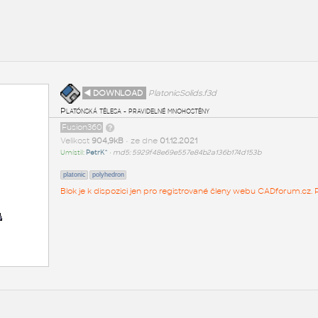
◄ DOWNLOAD
PlatonicSolids.f3d
Platónská tělesa - pravidelné mnohostěny
Fusion360
Velikost
904,9kB
• ze dne
01.12.2021
Umístil:
PetrK^
•
md5: 5929f48e69e557e84b2a136b174d153b
platonic
polyhedron
Blok je k dispozici jen pro registrované členy webu CADforum.cz. P