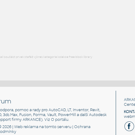
Pravidelný dvacetistěn (ikosaedr), jednotné normály
DWG
Tvary
teleso
:
teleso
IPT
_Různé-Jiné
l součást prvek stafáž výkres kategorie kolekce free block library
rum
ARKA
Cente
, podpora, pomoc a rady pro AutoCAD, LT, Inventor, Revit,
KONT
3D, 3ds Max, Fusion, Forma, Vault, PowerMill a další Autodesk
webma
support firmy ARKANCE). Viz
O portálu
.
© 2026 |
Web reklama
na tomto serveru |
Ochrana
podmínky