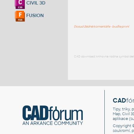
CIVIL 3D
FUSION
Dosud žádné komentáře - buďte první
CAD download: knihovna rodina symbol detai
CAD
fó
Tipy, triky
Map, Civil 
aplikace (
Copyright 
soukromí, 