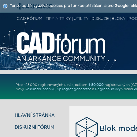
Tento portál využívá cookies pro funkce přihlášení a pro Google rek
CAD FÓRUM - TIPY A TRIKY | UTILITY | DISKUZE | BLOKY |
Přes 123.000 registrovaných u nás, celkem
1.130.000
registrovaných (C
Nový
Kalkulátor nosníků
,
Spirograf generátor
a
Regresní křivky
v sekci
P
HLAVNÍ STRÁNKA
Blok-mode
DISKUZNÍ FÓRUM