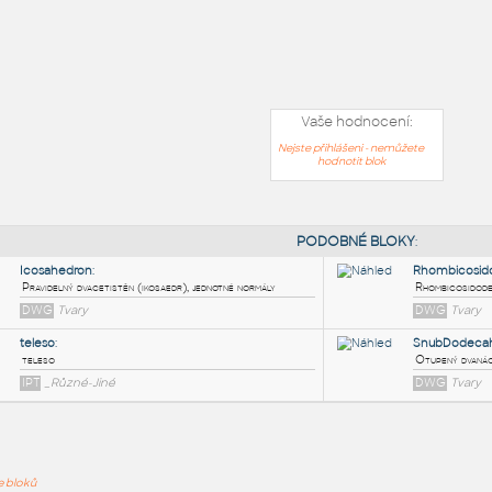
Vaše hodnocení:
Nejste přihlášeni - nemůžete
hodnotit blok
PODOB
ře bloků
Icosahedron
: