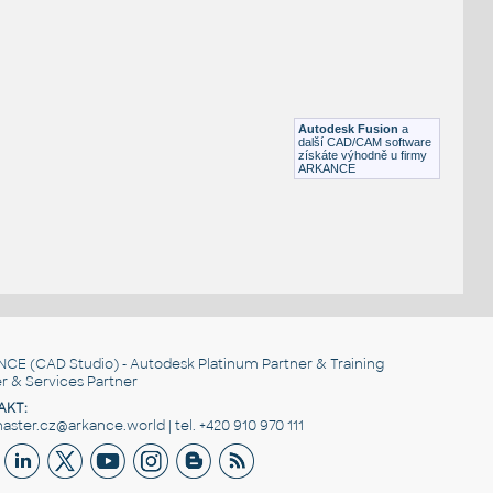
Rhombicosidodecahedron, dvacetistěn
DWG
Tvary
SnubDodecahedron
:
Otupený dvanáctistěn (dodekaedr), 12 ploch, jednotné normály
Autodesk Fusion
a
DWG
Tvary
další CAD/CAM software
získáte výhodně u firmy
ARKANCE
NCE
(CAD Studio) - Autodesk Platinum Partner & Training
r & Services Partner
AKT:
ster.cz@arkance.world | tel. +420 910 970 111