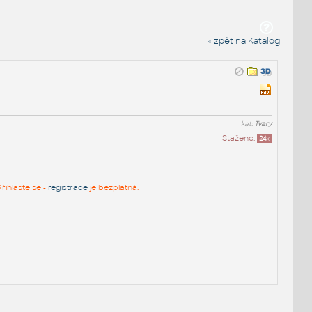
« zpět na Katalog
kat:
Tvary
Staženo:
24
x
řihlaste se -
registrace
je bezplatná.