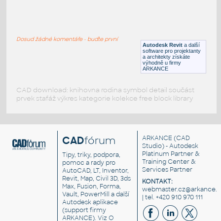
carport 4.rfa
:
carpotrt*Konstruktion parametrisch
Dosud žádné komentáře - buďte první
RVT
Exteriéry
Autodesk Revit
a další
software pro projektanty
a architekty získáte
výhodně u firmy
ARKANCE
CAD download: knihovna rodina symbol detail součást
prvek stafáž výkres kategorie kolekce free block library
CAD
fórum
ARKANCE
(CAD
Studio) - Autodesk
Platinum Partner &
Tipy, triky, podpora,
Training Center &
pomoc a rady pro
Services Partner
AutoCAD, LT, Inventor,
Revit, Map, Civil 3D, 3ds
KONTAKT:
Max, Fusion, Forma,
webmaster.cz@arkance.w
Vault, PowerMill a další
| tel. +420 910 970 111
Autodesk aplikace
(support firmy
ARKANCE). Viz
O