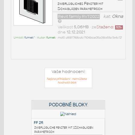
zweiflügliches Fenster mit
Schagläden parametrisch
Revit family RVT2022
kat:
Okna
Velikost
5,06MB
• ze
Staženo:
525
x
dne
12.12.2021
Umístil:
fumek^
• Autor:
fumek
•
md5: d687748cdc7104bca05a38c69a7a4c72
Vaše hodnocení:
Nejste přihlášeni - nemůžete
hodnotit blok