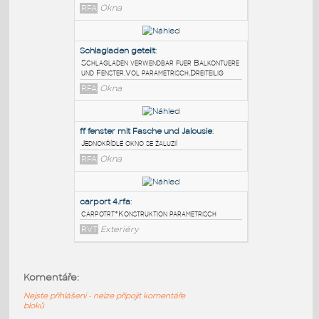
PODOBNÉ BLOKY
:
FF 2fl
:
zweiflügliche fenster mit sSchagläden
parametrisch
RFA
Okna
Schlagladen geteilt
:
Schlagladen verwendbar fuer Balkontuere
und Fenster.Vol parametrisch.Dreiteilig
RFA
Okna
ff fenster mit Fasche und Jalousie
:
Komentáře:
Jednokřídlé okno se žaluzií
Nejste přihlášeni - nelze připojit komentáře
RFA
Okna
bloků