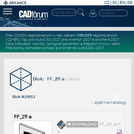
CZ
|
SK
|
EN
|
DE
Přes 123.000 registrovaných u nás, celkem
1.130.000
registrovaných
(CZ+EN)
. Tipy pro
AutoCAD 2027
, pro
Inventor 2027
a pro
Revit 2027
.
Nový
Kalkulátor nosníků
,
Spirograf generátor
a
Regresní křivky
v sekci
Převodníky
.
Kompletní
příkazy
a
proměnné AutoCADu 2027
.
Blok: FF_2fl a
(Okna)
Blok #21853
« zpět na Katalog
FF_2fl a
◄ DOWNLOAD
FF_2fl_a.rf
a