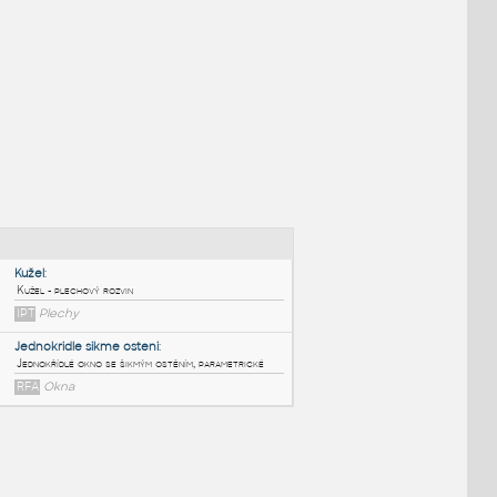
NÉ BLOKY
:
Kužel
: