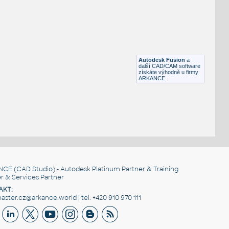
vinutelný
Kužel - plechový rozvin
IPT
Plechy
Jednokridle sikme osteni
:
Jednokřídlé okno se šikmým ostěním, parametrické
Autodesk Fusion
a
RFA
Okna
další CAD/CAM software
získáte výhodně u firmy
ARKANCE
NCE
(CAD Studio) - Autodesk Platinum Partner & Training
r & Services Partner
AKT:
ster.cz@arkance.world | tel. +420 910 970 111