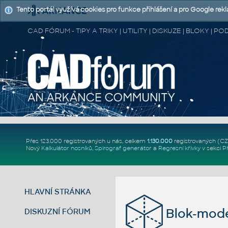
Tento portál využívá cookies pro funkce přihlášení a pro Google rek
CAD FÓRUM - TIPY A TRIKY | UTILITY | DISKUZE | BLOKY |
Přes 123.000 registrovaných u nás, celkem
1.130.000
registrovaných (C
Nový
Kalkulátor nosníků
,
Spirograf generátor
a
Regresní křivky
v sekci
P
HLAVNÍ STRÁNKA
Blok-mode
DISKUZNÍ FÓRUM