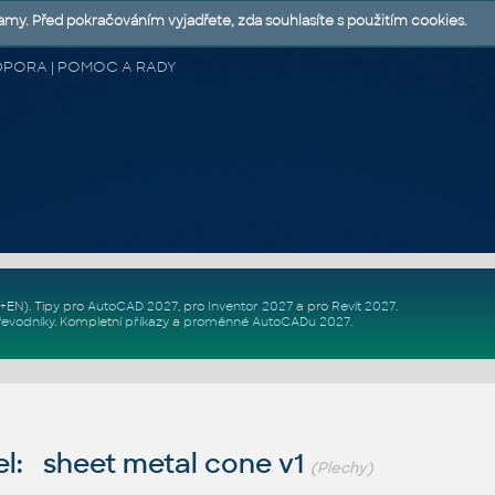
lamy. Před pokračováním vyjadřete, zda souhlasíte s použitím cookies.
 PODPORA | POMOC A RADY
Z+EN)
. Tipy pro
AutoCAD 2027
, pro
Inventor 2027
a pro
Revit 2027
.
řevodníky
.
Kompletní
příkazy
a
proměnné AutoCADu 2027
.
l: sheet metal cone v1
(Plechy)