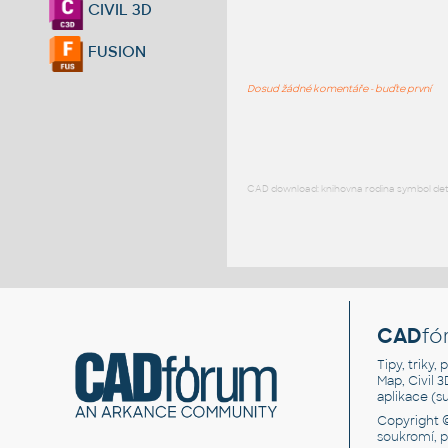
CIVIL 3D
FUSION
Dosud žádné komentáře - buďte první
CAD download: knihovna rodina symbol detai
CAD
fó
Tipy, triky
Map, Civil 
aplikace (
Copyright 
soukromí, 