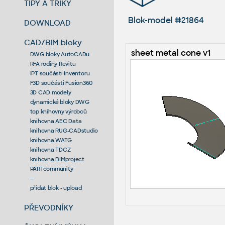
TIPY A TRIKY
Blok-model #21864
DOWNLOAD
CAD/BIM bloky
sheet metal cone v1
DWG bloky AutoCADu
RFA rodiny Revitu
IPT součásti Inventoru
F3D součásti Fusion360
3D CAD modely
dynamické bloky DWG
top knihovny výrobců
knihovna AEC Data
knihovna RUG-CADstudio
knihovna WATG
knihovna TDCZ
knihovna BIMproject
PARTcommunity
--
přidat blok - upload
PŘEVODNÍKY