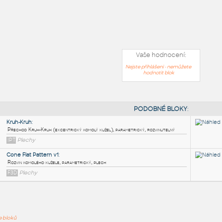
Vaše hodnocení:
Nejste přihlášeni - nemůžete
hodnotit blok
PODOB
ře bloků
Kruh-Kruh
: