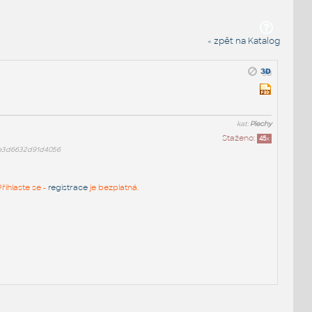
« zpět na Katalog
kat:
Plechy
Staženo:
45
x
fe3d6632d91d4056
řihlaste se -
registrace
je bezplatná.