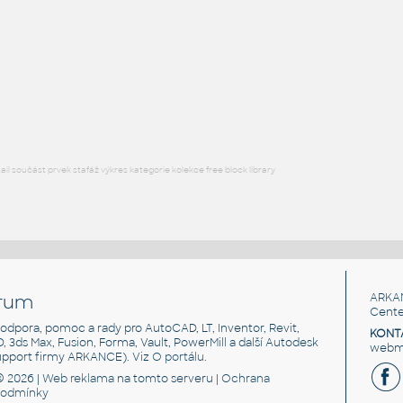
Přechod Kruh-Kruh (excentrický komolý kužel), parametrický, roz
IPT
Plechy
Cone Flat Pattern v1
:
Rozvin komolého kužele, parametrický, plech
F3D
Plechy
l součást prvek stafáž výkres kategorie kolekce free block library
rum
ARKA
Cente
, podpora, pomoc a rady pro AutoCAD, LT, Inventor, Revit,
KONT
3D, 3ds Max, Fusion, Forma, Vault, PowerMill a další Autodesk
webma
support firmy ARKANCE). Viz
O portálu
.
© 2026 |
Web reklama
na tomto serveru |
Ochrana
podmínky