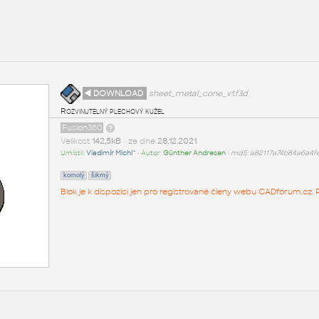
◄ DOWNLOAD
sheet_metal_cone_v1.f3d
Rozvinutelný plechový kužel
Fusion360
Velikost
142,5kB
• ze dne
28.12.2021
Umístil:
Vladimír Michl^
• Autor:
Günther Andresen
•
md5: a82117a74b84a6a4
komolý
šikmý
Blok je k dispozici jen pro registrované členy webu CADforum.cz. P