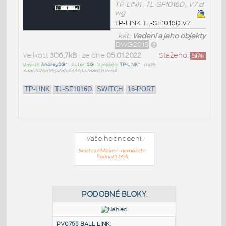
TP-LINK_TL-SF1016D_V7.d
wg
TP-LINK TL-SF1016D V7
kat:
Vedení a jeho objekty
DWG2018
Velikost
306,7kB
• ze dne
05.01.2022
Staženo:
5974
x
Umístil:
AndreySG^
• Autor:
SG
• Výrobce:
TP-LINK^
•
md5:
3a8f20f5d95028fef337da288d039e54
TP-LINK
TL-SF1016D
SWITCH
16-PORT
Vaše hodnocení:
Nejste přihlášeni - nemůžete
hodnotit blok