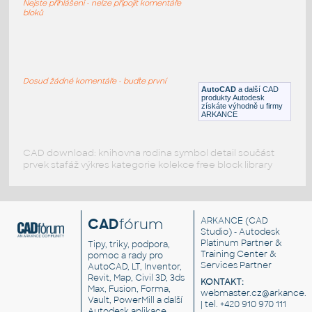
Nejste přihlášeni - nelze připojit komentáře
bloků
ps
:
MANOMETR+REGUL.TL.+ČISTIČ
VZDUCHU VÝROBCE: POLIČSKÉ
STROJÍRNY
Dosud žádné komentáře - buďte první
AutoCAD
a další CAD
DWG
_Různé-Jiné
produkty Autodesk
získáte výhodně u firmy
ARKANCE
CAD download: knihovna rodina symbol detail součást
prvek stafáž výkres kategorie kolekce free block library
CAD
fórum
ARKANCE
(CAD
Studio) - Autodesk
Platinum Partner &
Tipy, triky, podpora,
Training Center &
pomoc a rady pro
Services Partner
AutoCAD, LT, Inventor,
Revit, Map, Civil 3D, 3ds
KONTAKT:
Max, Fusion, Forma,
webmaster.cz@arkance.w
Vault, PowerMill a další
| tel. +420 910 970 111
Autodesk aplikace