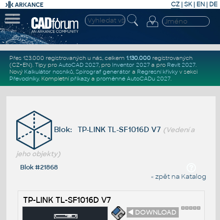
CZ
|
SK
|
EN
|
DE
Přes 123.000 registrovaných u nás, celkem
1.130.000
registrovaných
(CZ+EN)
. Tipy pro
AutoCAD 2027
, pro
Inventor 2027
a pro
Revit 2027
.
Nový
Kalkulátor nosníků
,
Spirograf generátor
a
Regresní křivky
v sekci
Převodníky
.
Kompletní
příkazy
a
proměnné AutoCADu 2027
.
Blok: TP-LINK TL-SF1016D V7
(Vedení a
jeho objekty)
Blok #21868
« zpět na Katalog
TP-LINK TL-SF1016D V7
◄ DOWNLOAD