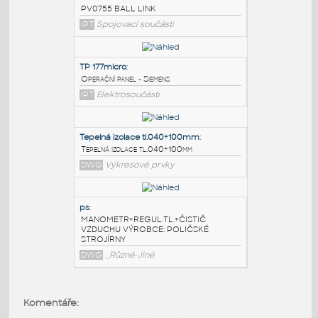
PODOBNÉ BLOKY
:
PV0755 BALL LINK
:
PV0755 BALL LINK
IPT
Spojovací součásti
TP 177micro
:
Operační panel - Siemens
IPT
Elektrosoučásti
Tepelná izolace tl.040÷100mm
:
Tepelná izolace tl.040÷100mm
Komentáře:
DWG
Výkresové prvky