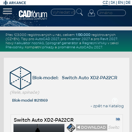
CZ
|
SK
|
EN
|
DE
Přes 123.000 registrovaných u nás, celkem
1.130.000
registrovaných
(CZ+EN)
. Tipy pro
AutoCAD 2027
, pro
Inventor 2027
a pro
Revit 2027
.
Nový
Kalkulátor nosníků
,
Spirograf generátor
a
Regresní křivky
v sekci
Převodníky
.
Kompletní
příkazy
a
proměnné AutoCADu 2027
.
Blok-model: Switch Auto XD2-PA22CR
(Relé, spínače)
Blok-model #21869
« zpět na Katalog
Switch Auto XD2-PA22CR
◄ DOWNLOAD
Switc