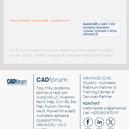
Cisco-C2690
:
Switch Cisco Catalyst 2690
Dosud žádné komentáře - buďte první
DWG
Instalace
AutoCAD
a další CAD
produkty Autodesk
získáte výhodně u firmy
ARKANCE
CAD download: knihovna rodina symbol detail součást
prvek stafáž výkres kategorie kolekce free block library
CAD
fórum
ARKANCE
(CAD
Studio) - Autodesk
Platinum Partner &
Tipy, triky, podpora,
Training Center &
pomoc a rady pro
Services Partner
AutoCAD, LT, Inventor,
Revit, Map, Civil 3D, 3ds
KONTAKT:
Max, Fusion, Forma,
webmaster.cz@arkance.w
Vault, PowerMill a další
| tel. +420 910 970 111
Autodesk aplikace
(support firmy
ARKANCE). Viz
O