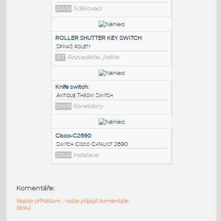
PODOBNÉ BLOKY
:
SWITCH-CONTROL
:
Control Switch Symbol
DWG
Sdělovací
ROLLER SHUTTER KEY SWITCH
:
Spínač rolety
IPT
Rozvaděče, jističe
Knife switch
:
Komentáře:
Antique Throw Switch
Nejste přihlášeni - nelze připojit komentáře
DWG
Konektory
bloků