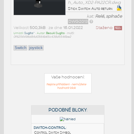
h_Auto_XD2-PA22CR.dwg
Stick Switch Auto return
kat:
Relé, spínače
DWG2013
Velikost
500,3kB
• ze dne
16.01.2022
Staženo:
522
x
Umístil:
Sugito^
• Autor:
Basuki Sugito
•
md5:
0f6256498d84d0564b65c438d5546be2
Switch
joystick
Vaše hodnocení:
Nejste přihlášeni - nemůžete
hodnotit blok