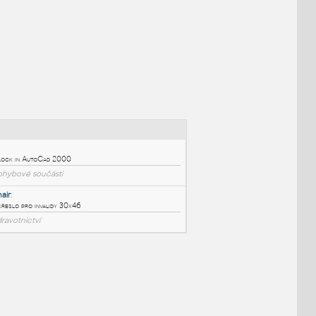
NÉ BLOKY
:
wheel
:
Wheel Block in AutoCad 2000