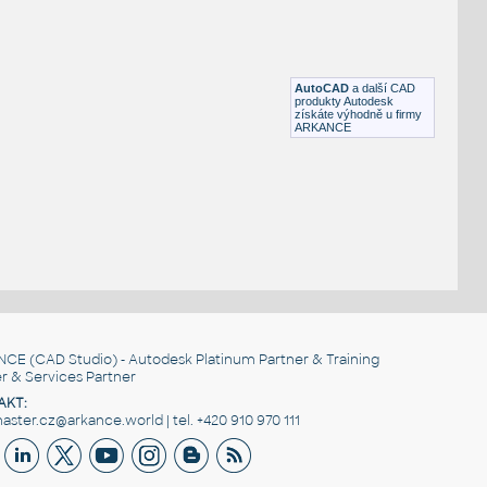
DWG
Pohybové součásti
Wheelchair
:
Pojízdné křeslo pro invalidy 30x46
DWG
Zdravotnictví
AutoCAD
a další CAD
produkty Autodesk
získáte výhodně u firmy
ARKANCE
NCE
(CAD Studio) - Autodesk Platinum Partner & Training
r & Services Partner
AKT:
ster.cz@arkance.world | tel. +420 910 970 111