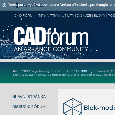
Tento portál využívá cookies pro funkce přihlášení a pro Google rek
CAD FÓRUM - TIPY A TRIKY | UTILITY | DISKUZE | BLOKY |
Přes 123.000 registrovaných u nás, celkem
1.130.000
registrovaných (C
Nový
Kalkulátor nosníků
,
Spirograf generátor
a
Regresní křivky
v sekci
P
HLAVNÍ STRÁNKA
Blok-mod
DISKUZNÍ FÓRUM