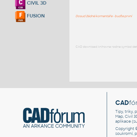
CIVIL 3D
FUSION
Dosud žádné komentáře - buďte první
CAD download: knihovna rodina symbol detai
CAD
fó
Tipy, triky
Map, Civil 
aplikace (
Copyright 
soukromí, 