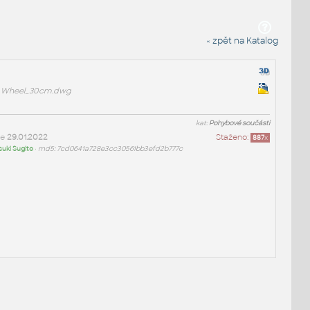
« zpět na Katalog
Wheel_30cm.dwg
kat:
Pohybové součásti
ne
29.01.2022
Staženo:
887
x
uki Sugito
•
md5: 7cd0641a728e3cc30561bb3efd2b777c