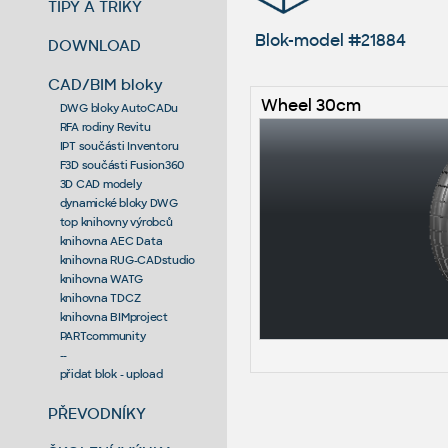
TIPY A TRIKY
Blok-model #21884
DOWNLOAD
CAD/BIM bloky
Wheel 30cm
DWG bloky AutoCADu
RFA rodiny Revitu
IPT součásti Inventoru
F3D součásti Fusion360
3D CAD modely
dynamické bloky DWG
top knihovny výrobců
knihovna AEC Data
knihovna RUG-CADstudio
knihovna WATG
knihovna TDCZ
knihovna BIMproject
PARTcommunity
--
přidat blok - upload
PŘEVODNÍKY