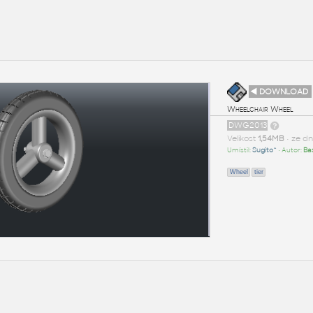
◄ DOWNLOAD
Wheelchair Wheel
DWG2013
Velikost
1,54MB
• ze d
Umístil:
Sugito^
• Autor:
Bas
Wheel
tier