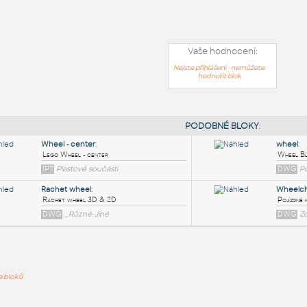
Vaše hodnocení:
Nejste přihlášeni - nemůžete
hodnotit blok
PODOB
ře bloků
Wheel - center
:
Lego Wheel - center