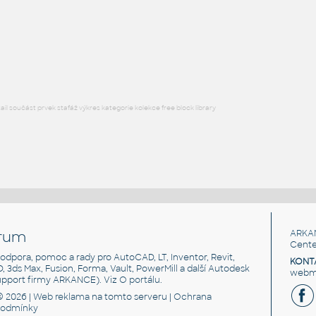
IPT
Plastové součásti
Rachet wheel
:
Rachet wheel 3D & 2D
DWG
_Různé-Jiné
l součást prvek stafáž výkres kategorie kolekce free block library
rum
ARKA
Cente
, podpora, pomoc a rady pro AutoCAD, LT, Inventor, Revit,
KONT
3D, 3ds Max, Fusion, Forma, Vault, PowerMill a další Autodesk
webma
support firmy ARKANCE). Viz
O portálu
.
© 2026 |
Web reklama
na tomto serveru |
Ochrana
podmínky