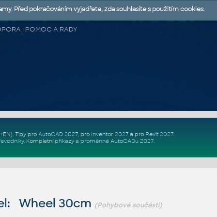
lamy. Před pokračováním vyjadřete, zda souhlasíte s použitím cookies.
 PODPORA | POMOC A RADY
Z+EN)
. Tipy pro
AutoCAD 2027
, pro
Inventor 2027
a pro
Revit 2027
.
řevodníky
.
Kompletní
příkazy
a
proměnné AutoCADu 2027
.
el: Wheel 30cm
(Pohybové součásti)