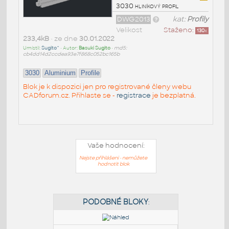
3030 hliníkový profil
DWG2013
kat:
Profily
Velikost
Staženo:
130
x
233,4kB
• ze dne
30.01.2022
Umístil:
Sugito^
• Autor:
Basuki Sugito
•
md5:
cb4dd14d2ccdea93e7f868c052bc165b
3030
Aluminium
Profile
Blok je k dispozici jen pro registrované členy webu
CADforum.cz. Přihlaste se -
registrace
je bezplatná.
Vaše hodnocení:
Nejste přihlášeni - nemůžete
hodnotit blok