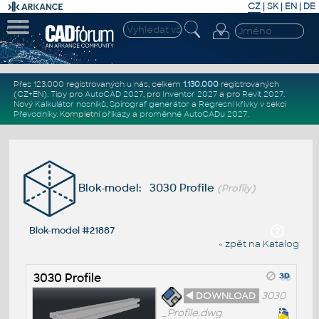
CZ
|
SK
|
EN
|
DE
Přes 123.000 registrovaných u nás, celkem
1.130.000
registrovaných
(CZ+EN)
. Tipy pro
AutoCAD 2027
, pro
Inventor 2027
a pro
Revit 2027
.
Nový
Kalkulátor nosníků
,
Spirograf generátor
a
Regresní křivky
v sekci
Převodníky
.
Kompletní
příkazy
a
proměnné AutoCADu 2027
.
Blok-model: 3030 Profile
(Profily)
Blok-model #21887
« zpět na Katalog
3030 Profile
◄ DOWNLOAD
3030
_Profile.dwg