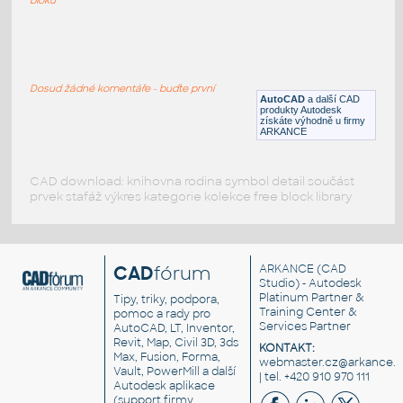
3030 Pivot Joint
:
Pivot joint for 3030 aluminium profile
Dosud žádné komentáře - buďte první
DWG
Materiály
AutoCAD
a další CAD
produkty Autodesk
získáte výhodně u firmy
ARKANCE
CAD download: knihovna rodina symbol detail součást
prvek stafáž výkres kategorie kolekce free block library
CAD
fórum
ARKANCE
(CAD
Studio) - Autodesk
Platinum Partner &
Tipy, triky, podpora,
Training Center &
pomoc a rady pro
Services Partner
AutoCAD, LT, Inventor,
Revit, Map, Civil 3D, 3ds
KONTAKT:
Max, Fusion, Forma,
webmaster.cz@arkance.w
Vault, PowerMill a další
| tel. +420 910 970 111
Autodesk aplikace
(support firmy