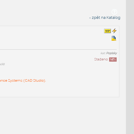
« zpět na Katalog
kat:
Popisky
Staženo:
147
x
a98
rkance Systems (CAD Studio).