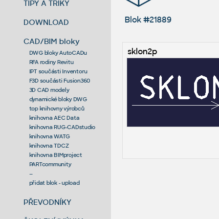
TIPY A TRIKY
Blok #21889
DOWNLOAD
CAD/BIM bloky
sklon2p
DWG bloky AutoCADu
RFA rodiny Revitu
IPT součásti Inventoru
F3D součásti Fusion360
3D CAD modely
dynamické bloky DWG
top knihovny výrobců
knihovna AEC Data
knihovna RUG-CADstudio
knihovna WATG
knihovna TDCZ
knihovna BIMproject
PARTcommunity
--
přidat blok - upload
PŘEVODNÍKY