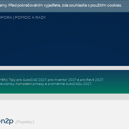
lamy. Před pokračováním vyjadřete, zda souhlasíte s použitím cookies.
 PODPORA | POMOC A RADY
Z+EN)
. Tipy pro
AutoCAD 2027
, pro
Inventor 2027
a pro
Revit 2027
.
řevodníky
.
Kompletní
příkazy
a
proměnné AutoCADu 2027
.
on2p
(Popisky)