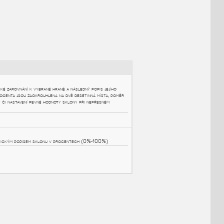
NÉ BLOKY
:
-100% či 1:X ...
:
lonovník umožňující automatické zarovnání k vybrané hraně a následný popis jejího
centech či jako poměr 1:X. Procenta jsou zaokrouhlena na dvě desetinná místa, pomě
číslo. Umožňuje přehození šipky či nastavení pevné hodnoty sklony při nepřesném
e pomocí stavu viditelnosti.
sky