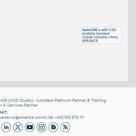
omatickým zarovnáním a automatickým popisem sklonu v procentech (0%-100%)
sky
AutoCAD
a další CAD
produkty Autodesk
získáte výhodně u firmy
ARKANCE
NCE
(CAD Studio) - Autodesk Platinum Partner & Training
r & Services Partner
AKT:
ster.cz@arkance.world | tel. +420 910 970 111