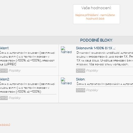
Vaše hodnocení:
Nejste přihlášeni - nemůžete
hodnotit blok
PODOB
Sklon1
:
Sklonovnik 1
Šipka s automatickým sklonem (identifikací
Dynamický sk
sklonu entity) a s textovým popisem v
sklonu v pro
procentech (-100% až +100%), přesnost
1:X na celé 
dle LUPREC
rýsování. Vš
ře bloků
DWG
Popisky
DWG
Popi