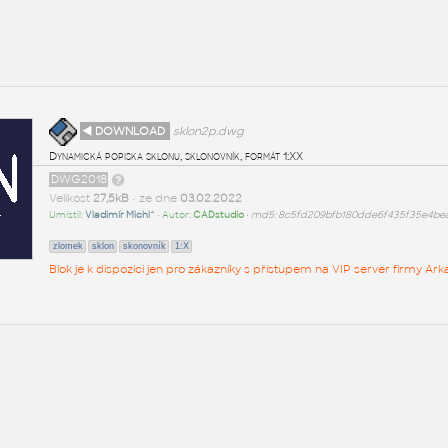
◄ DOWNLOAD
sklon2p.dwg
Dynamická popiska sklonu, sklonovník, formát 1:XX
DWG2018
Velikost
27,5kB
• ze dne
03.02.2022
Umístil:
Vladimír Michl^
• Autor:
CADstudio
•
md5: 8c5fd209bfb180dde6f435f35e4be
zlomek
sklon
skonovník
1:X
Blok je k dispozici jen pro zákazníky s přístupem na VIP server firmy A