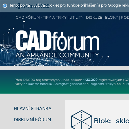
Tento portál využívá cookies pro funkce přihlášení a pro Google rek
CAD FÓRUM - TIPY A TRIKY | UTILITY | DISKUZE | BLOKY |
Přes 123.000 registrovaných u nás, celkem
1.130.000
registrovaných (C
Nový
Kalkulátor nosníků
,
Spirograf generátor
a
Regresní křivky
v sekci
P
HLAVNÍ STRÁNKA
Blok: skl
DISKUZNÍ FÓRUM