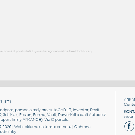
Sklon2
:
Sklon
:
Šipka s automatickým sklonem (identifikací
Šipka s aut
sklonu entity) a s textovým popisem v
DWG
Popi
procentech (-100% až +100%)
DWG
Popisky
l součást prvek stafáž výkres kategorie kolekce free block library
rum
ARKA
Cente
, podpora, pomoc a rady pro AutoCAD, LT, Inventor, Revit,
KONT
3D, 3ds Max, Fusion, Forma, Vault, PowerMill a další Autodesk
webma
support firmy ARKANCE). Viz
O portálu
.
© 2026 |
Web reklama
na tomto serveru |
Ochrana
podmínky