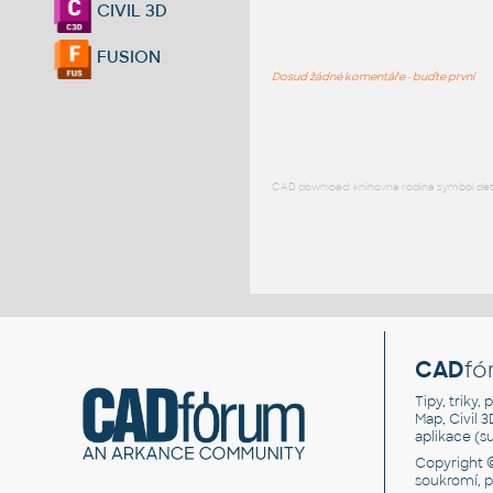
CIVIL 3D
FUSION
Dosud žádné komentáře - buďte první
CAD download: knihovna rodina symbol detai
CAD
fó
Tipy, triky
Map, Civil 
aplikace (
Copyright 
soukromí, 