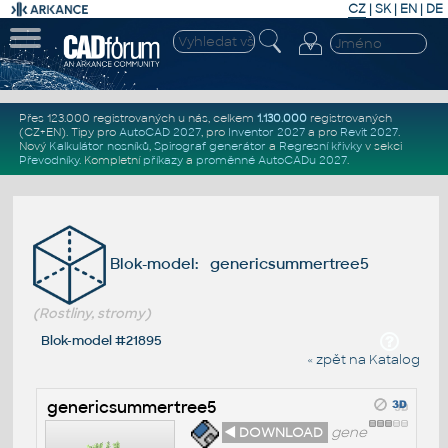
CZ
|
SK
|
EN
|
DE
Přes 123.000 registrovaných u nás, celkem
1.130.000
registrovaných
(CZ+EN)
. Tipy pro
AutoCAD 2027
, pro
Inventor 2027
a pro
Revit 2027
.
Nový
Kalkulátor nosníků
,
Spirograf generátor
a
Regresní křivky
v sekci
Převodníky
.
Kompletní
příkazy
a
proměnné AutoCADu 2027
.
Blok-model: genericsummertree5
(Rostliny, stromy)
Blok-model #21895
« zpět na Katalog
genericsummertree5
◄ DOWNLOAD
gene