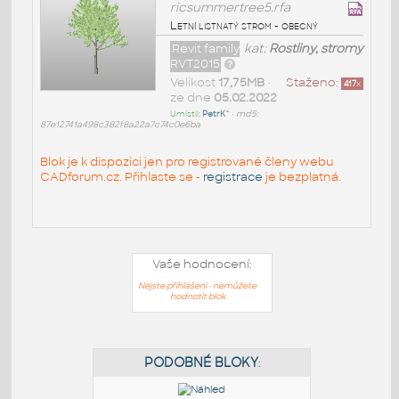
ricsummertree5.rfa
Letní listnatý strom - obecný
Revit family
kat:
Rostliny, stromy
RVT2015
Velikost
17,75MB
•
Staženo:
417
x
ze dne
05.02.2022
Umístil:
PetrK^
•
md5:
87e12741a498c382f8a22a7c74c0e6ba
Blok je k dispozici jen pro registrované členy webu
CADforum.cz. Přihlaste se -
registrace
je bezplatná.
Vaše hodnocení:
Nejste přihlášeni - nemůžete
hodnotit blok