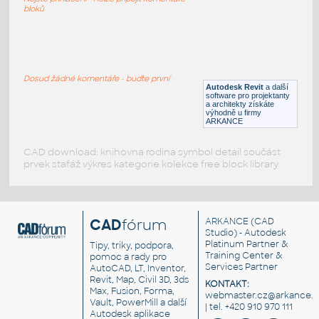
DWG
Rostliny, stromy
bloků
Strom listnatý 3.13
:
Osamělý strom listnatý
Dosud žádné komentáře - buďte první
Autodesk Revit
a další
DWG
Druhy pozemků
software pro projektanty
a architekty získáte
výhodně u firmy
ARKANCE
CAD download: knihovna rodina symbol detail součást
prvek stafáž výkres kategorie kolekce free block library
CAD
fórum
ARKANCE
(CAD
Studio) - Autodesk
Platinum Partner &
Tipy, triky, podpora,
Training Center &
pomoc a rady pro
Services Partner
AutoCAD, LT, Inventor,
Revit, Map, Civil 3D, 3ds
KONTAKT:
Max, Fusion, Forma,
webmaster.cz@arkance.w
Vault, PowerMill a další
| tel. +420 910 970 111
Autodesk aplikace