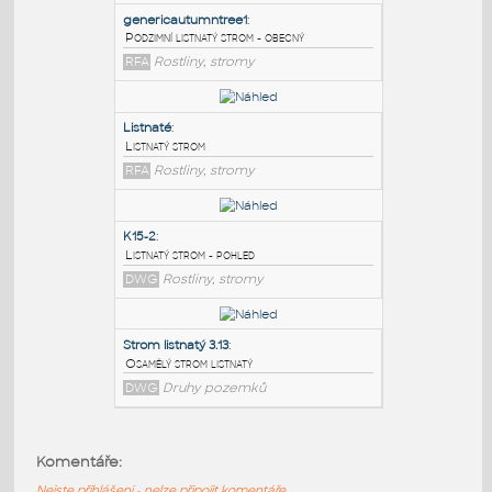
PODOBNÉ BLOKY
:
genericautumntree1
:
Podzimní listnatý strom - obecný
RFA
Rostliny, stromy
Listnaté
:
Listnatý strom
RFA
Rostliny, stromy
K15-2
:
Komentáře:
Listnatý strom - pohled
Nejste přihlášeni - nelze připojit komentáře