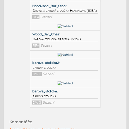
PODOBNÉ BLOKY
:
Henriksdal_Bar_Stool
:
Dřevěná barová stolička Henriksdal (IKEA)
RFA
Sezení
Wood_Bar_Chair
:
Barová stolička, dřevěná, vysoká
RFA
Sezení
barova_stolicka2
:
Komentáře:
barova stolicka