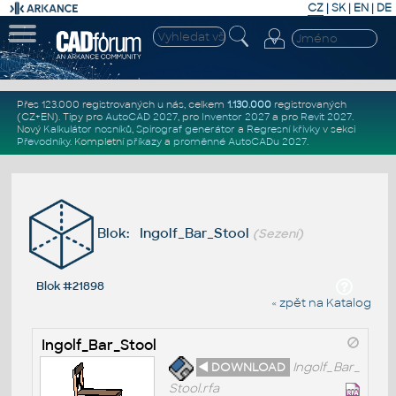
CZ
|
SK
|
EN
|
DE
Přes 123.000 registrovaných u nás, celkem
1.130.000
registrovaných
(CZ+EN)
. Tipy pro
AutoCAD 2027
, pro
Inventor 2027
a pro
Revit 2027
.
Nový
Kalkulátor nosníků
,
Spirograf generátor
a
Regresní křivky
v sekci
Převodníky
.
Kompletní
příkazy
a
proměnné AutoCADu 2027
.
Blok: Ingolf_Bar_Stool
(Sezení)
Blok #21898
« zpět na Katalog
Ingolf_Bar_Stool
◄ DOWNLOAD
Ingolf_Bar_
Stool.rfa