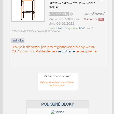
Dřevěná barová stolička Ingolf
(IKEA)
Revit family
kat:
Sezení
Velikost
360kB
• ze
Staženo:
57
x
dne
05.02.2022
Umístil:
PetrK^
• Výrobce:
IKEA^
•
md5:
532c5f54023081bdb6ea0e325204ae6e
židlička
Blok je k dispozici jen pro registrované členy webu
CADforum.cz. Přihlaste se -
registrace
je bezplatná.
Vaše hodnocení:
Nejste přihlášeni - nemůžete
hodnotit blok