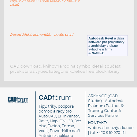
Nejste přihlášeni - nelze připojit komentáře
DWG
Sezení
bloků
barova_stolicka
:
barova stolicka
Dosud žádné komentáře - buďte první
Autodesk Revit
a další
DWG
Sezení
software pro projektanty
a architekty získáte
výhodně u firmy
ARKANCE
CAD download: knihovna rodina symbol detail součást
prvek stafáž výkres kategorie kolekce free block library
CAD
fórum
ARKANCE
(CAD
Studio) - Autodesk
Platinum Partner &
Tipy, triky, podpora,
Training Center &
pomoc a rady pro
Services Partner
AutoCAD, LT, Inventor,
Revit, Map, Civil 3D, 3ds
KONTAKT:
Max, Fusion, Forma,
webmaster.cz@arkance.w
Vault, PowerMill a další
| tel. +420 910 970 111
Autodesk aplikace