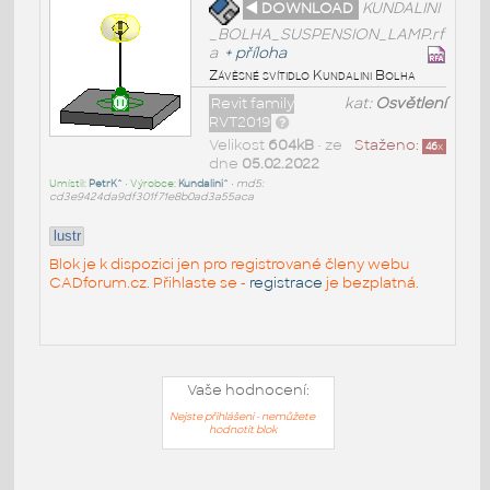
◄ DOWNLOAD
KUNDALINI
_BOLHA_SUSPENSION_LAMP.rf
a
+
příloha
Závěsné svítidlo Kundalini Bolha
Revit family
kat:
Osvětlení
RVT2019
Velikost
604kB
• ze
Staženo:
46
x
dne
05.02.2022
Umístil:
PetrK^
• Výrobce:
Kundalini^
•
md5:
cd3e9424da9df301f71e8b0ad3a55aca
lustr
Blok je k dispozici jen pro registrované členy webu
CADforum.cz. Přihlaste se -
registrace
je bezplatná.
Vaše hodnocení:
Nejste přihlášeni - nemůžete
hodnotit blok