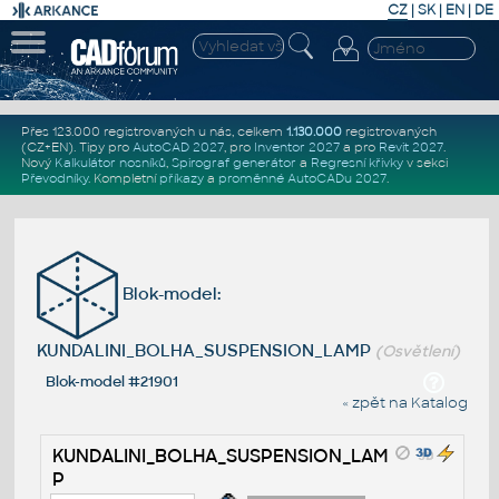
CZ
|
SK
|
EN
|
DE
Přes 123.000 registrovaných u nás, celkem
1.130.000
registrovaných
(CZ+EN)
. Tipy pro
AutoCAD 2027
, pro
Inventor 2027
a pro
Revit 2027
.
Nový
Kalkulátor nosníků
,
Spirograf generátor
a
Regresní křivky
v sekci
Převodníky
.
Kompletní
příkazy
a
proměnné AutoCADu 2027
.
Blok-model:
KUNDALINI_BOLHA_SUSPENSION_LAMP
(Osvětlení)
Blok-model #21901
« zpět na Katalog
KUNDALINI_BOLHA_SUSPENSION_LAM
P