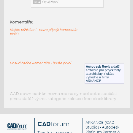
Hanging light
:
Závěsné svítidlo
Komentáře:
DWG
Osvětlení
Nejste přihlášeni - nelze připojit komentáře
bloků
Jonathan_Adler_Pendant_Light_Fixture_-
_Sputnik_Cha
:
Jonathan Adler závěsné svítidlo - Sputnik
Dosud žádné komentáře - buďte první
Chandelier
Autodesk Revit
a další
software pro projektanty
RFA
Osvětlení
a architekty získáte
výhodně u firmy
ARKANCE
CAD download: knihovna rodina symbol detail součást
prvek stafáž výkres kategorie kolekce free block library
CAD
fórum
ARKANCE
(CAD
Studio) - Autodesk
Platinum Partner &
Tipy, triky, podpora,