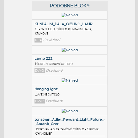
PODOBNÉ BLOKY
:
KUNDALINI_DALA_CIELING_LAMP
:
Stropní LED svítidlo Kundalini Dala,
kruhové
RFA
Osvětlení
Lamp 222
:
Moderní stropní svítidlo
DWG
Osvětlení