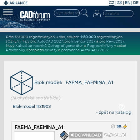
CZ
|
SK
|
EN
|
DE
Přes 123.000 registrovaných u nás, celkem
1.130.000
registrovaných
(CZ+EN)
. Tipy pro
AutoCAD 2027
, pro
Inventor 2027
a pro
Revit 2027
.
Nový
Kalkulátor nosníků
,
Spirograf generátor
a
Regresní křivky
v sekci
Převodníky
.
Kompletní
příkazy
a
proměnné AutoCADu 2027
.
Blok-model: FAEMA_FAEMINA_A1
(Kuchyňské spotřebiče)
Blok-model #21903
« zpět na Katalog
FAEMA_FAEMINA_A1
◄ DOWNLOAD
FAEMA_FA