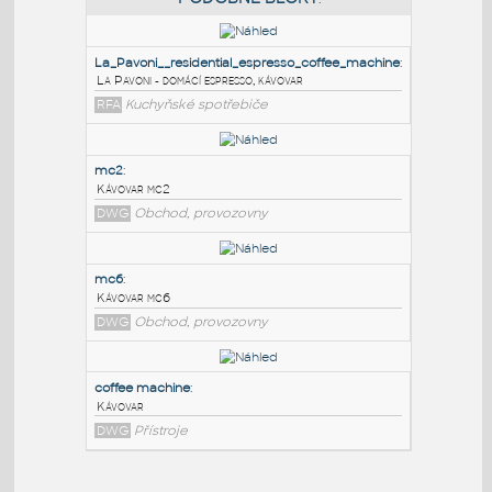
PODOBNÉ BLOKY
:
La_Pavoni__residential_espresso_coffee_machine
:
La Pavoni - domácí espresso, kávovar
RFA
Kuchyňské spotřebiče
mc2
:
Kávovar mc2
DWG
Obchod, provozovny