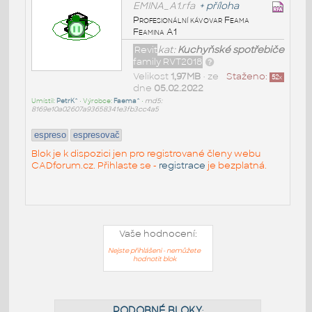
EMINA_A1.rfa
+
příloha
Profesionální kávovar Feama
Feamina A1
Revit
kat:
Kuchyňské spotřebiče
family RVT2018
Velikost
1,97MB
• ze
Staženo:
52
x
dne
05.02.2022
Umístil:
PetrK^
• Výrobce:
Faema^
•
md5:
8169e10a02607a93658341e3fb3cc4a5
espreso
espresovač
Blok je k dispozici jen pro registrované členy webu
CADforum.cz. Přihlaste se -
registrace
je bezplatná.
Vaše hodnocení:
Nejste přihlášeni - nemůžete
hodnotit blok