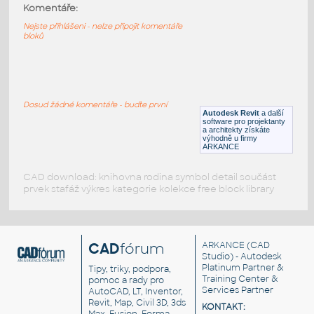
mc6
:
Komentáře:
Kávovar mc6
Nejste přihlášeni - nelze připojit komentáře
bloků
DWG
Obchod, provozovny
coffee machine
:
Kávovar
Dosud žádné komentáře - buďte první
Autodesk Revit
a další
DWG
Přístroje
software pro projektanty
a architekty získáte
výhodně u firmy
ARKANCE
CAD download: knihovna rodina symbol detail součást
prvek stafáž výkres kategorie kolekce free block library
CAD
fórum
ARKANCE
(CAD
Studio) - Autodesk
Platinum Partner &
Tipy, triky, podpora,
Training Center &
pomoc a rady pro
Services Partner
AutoCAD, LT, Inventor,
Revit, Map, Civil 3D, 3ds
KONTAKT: