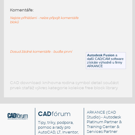
Zasuvkovy dil IKEA Mikael
:
Komentáře:
Zásuvkový díl IKEA Mikael
Nejste přihlášeni - nelze připojit komentáře
DWG
Nábytek
bloků
Rack and Pinion-Drive Constraint
:
Parametrická sestava ozubeného hřebenu,
potřebuje díly Rack.ipt a Pinion.ipt
Dosud žádné komentáře - buďte první
Autodesk Fusion
a
IAM
Převody
další CAD/CAM software
získáte výhodně u firmy
ARKANCE
CAD download: knihovna rodina symbol detail součást
prvek stafáž výkres kategorie kolekce free block library
CAD
fórum
ARKANCE
(CAD
Studio) - Autodesk
Platinum Partner &
Tipy, triky, podpora,
Training Center &
pomoc a rady pro
Services Partner
AutoCAD, LT, Inventor,