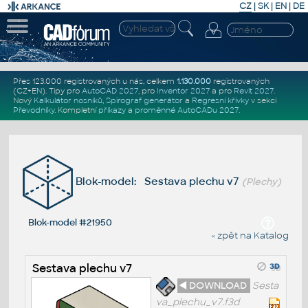
CZ
|
SK
|
EN
|
DE
Přes 123.000 registrovaných u nás, celkem
1.130.000
registrovaných
(CZ+EN)
. Tipy pro
AutoCAD 2027
, pro
Inventor 2027
a pro
Revit 2027
.
Nový
Kalkulátor nosníků
,
Spirograf generátor
a
Regresní křivky
v sekci
Převodníky
.
Kompletní
příkazy
a
proměnné AutoCADu 2027
.
Blok-model: Sestava plechu v7
(Plechy)
Blok-model #21950
« zpět na Katalog
Sestava plechu v7
◄ DOWNLOAD
Sesta
va_plechu_v7.f3d