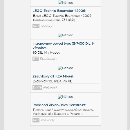
PODOBNÉ BLOKY
:
LEGO-Technic-Excavator-42006
:
Bagr LEGO Technic Excavator 42006
(sestava stavebnice, 734 dílů)
IAM
Hračky
Integrovaný obvod typu SN7400 DIL 14
vývodov
:
IO DIL 14 vývodov
IPT
Součástky