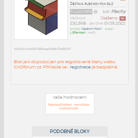
Sestava plechových dílů
Fusion360
kat:
Plechy
Velikost
Staženo:
14
x
232,6kB
• ze dne
01.05.2022
Umístil:
Vladimír Michl^
• Autor:
L.Elfenbein
•
md5:
504392ccb42b798faeab18bb70e8635f
Blok je k dispozici jen pro registrované členy webu
CADforum.cz. Přihlaste se -
registrace
je bezplatná.
Vaše hodnocení:
Nejste přihlášeni - nemůžete
hodnotit blok