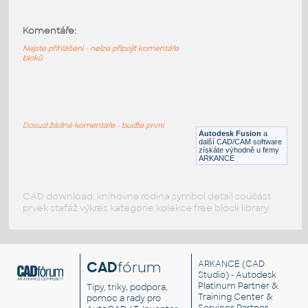
planetary gear
:
Komentáře:
Planetární převod
Nejste přihlášeni - nelze připojit komentáře
F3D
Převody
bloků
OzubeneKolo_RuznaOzubeni
:
Ozubené kolo s přímým, nebo šípovým
Dosud žádné komentáře - buďte první
ozubením
Autodesk Fusion
a
další CAD/CAM software
IPT
Převody
získáte výhodně u firmy
ARKANCE
CAD download: knihovna rodina symbol detail součást
prvek stafáž výkres kategorie kolekce free block library
CAD
fórum
ARKANCE
(CAD
Studio) - Autodesk
Platinum Partner &
Tipy, triky, podpora,
Training Center &
pomoc a rady pro
Services Partner