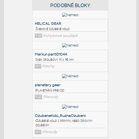
PODOBNÉ BLOKY
:
HELICAL GEAR
:
Šnekové ozubené kolo
F3D
Pohybové součásti
Merkur-partID1044
:
šnek šroubový 11 x 16 mm
IPT
Plechy