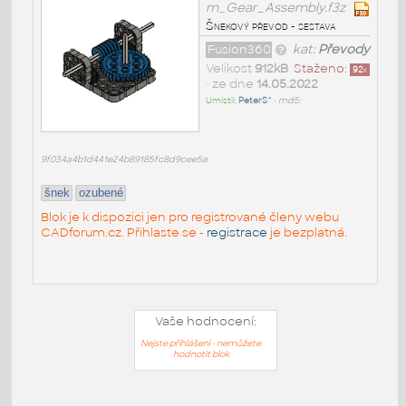
m_Gear_Assembly.f3z
Šnekový převod - sestava
Fusion360
kat:
Převody
Velikost
912kB
Staženo:
92
x
• ze dne
14.05.2022
Umístil:
PeterS^
•
md5:
9f034a4b1d441e24b89185fc8d9cee5a
šnek
ozubené
Blok je k dispozici jen pro registrované členy webu
CADforum.cz. Přihlaste se -
registrace
je bezplatná.
Vaše hodnocení:
Nejste přihlášeni - nemůžete
hodnotit blok