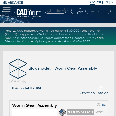
CZ
|
SK
|
EN
|
DE
Přes 123.000 registrovaných u nás, celkem
1.130.000
registrovaných
(CZ+EN)
. Tipy pro
AutoCAD 2027
, pro
Inventor 2027
a pro
Revit 2027
.
Nový
Kalkulátor nosníků
,
Spirograf generátor
a
Regresní křivky
v sekci
Převodníky
.
Kompletní
příkazy
a
proměnné AutoCADu 2027
.
Blok-model: Worm Gear Assembly
(Převody)
Blok-model #21961
« zpět na Katalog
Worm Gear Assembly
◄ DOWNLOAD
Wor