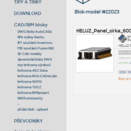
TIPY A TRIKY
Blok-model #22023
DOWNLOAD
CAD/BIM bloky
HELUZ_Panel_sirka_60
DWG bloky AutoCADu
RFA rodiny Revitu
◄
IPT součásti Inventoru
HELUZ P
F3D součásti Fusion360
Revit 
3D CAD modely
Velikos
dynamické bloky DWG
Umístil:
J
top knihovny výrobců
knihovna AEC Data
strop
he
knihovna RUG-CADstudio
Blok je
knihovna WATG
knihovna TDCZ
knihovna BIMproject
PARTcommunity
--
přidat blok - upload
PŘEVODNÍKY