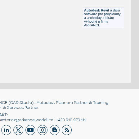
RFA
Stropy
Autodesk Revit
a další
software pro projektanty
a architekty získáte
výhodně u firmy
ARKANCE
NCE
(CAD Studio) - Autodesk Platinum Partner & Training
r & Services Partner
AKT:
ster.cz@arkance.world | tel. +420 910 970 111