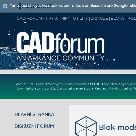
Tento portál využívá cookies pro funkce přihlášení a pro Google rek
CAD FÓRUM - TIPY A TRIKY | UTILITY | DISKUZE | BLOKY |
Přes 123.000 registrovaných u nás, celkem
1.130.000
registrovaných (C
Nový
Kalkulátor nosníků
,
Spirograf generátor
a
Regresní křivky
v sekci
P
HLAVNÍ STRÁNKA
Blok-mode
DISKUZNÍ FÓRUM