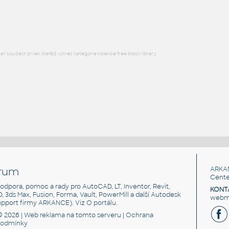
RFA
Stropy
l součást prvek stafáž výkres kategorie kolekce free block library
rum
ARKA
Cente
, podpora, pomoc a rady pro AutoCAD, LT, Inventor, Revit,
KONT
3D, 3ds Max, Fusion, Forma, Vault, PowerMill a další Autodesk
webma
support firmy ARKANCE). Viz
O portálu
.
© 2026 |
Web reklama
na tomto serveru |
Ochrana
podmínky