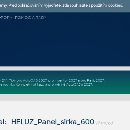
lamy. Před pokračováním vyjadřete, zda souhlasíte s použitím cookies.
 PODPORA | POMOC A RADY
Z+EN)
. Tipy pro
AutoCAD 2027
, pro
Inventor 2027
a pro
Revit 2027
.
řevodníky
.
Kompletní
příkazy
a
proměnné AutoCADu 2027
.
l: HELUZ_Panel_sirka_600
(Stropy)