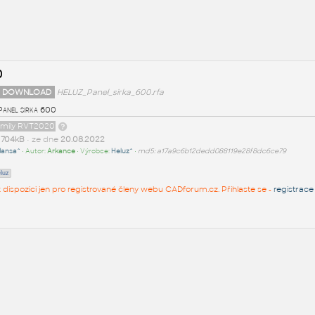
0
 DOWNLOAD
HELUZ_Panel_sirka_600.rfa
anel sirka 600
family RVT2020
t
704kB
• ze dne
20.08.2022
Jansa^
• Autor:
Arkance
• Výrobce:
Heluz^
•
md5: a17a9c6b12dedd088119e28f8dc6ce79
luz
 k dispozici jen pro registrované členy webu CADforum.cz. Přihlaste se -
registrace