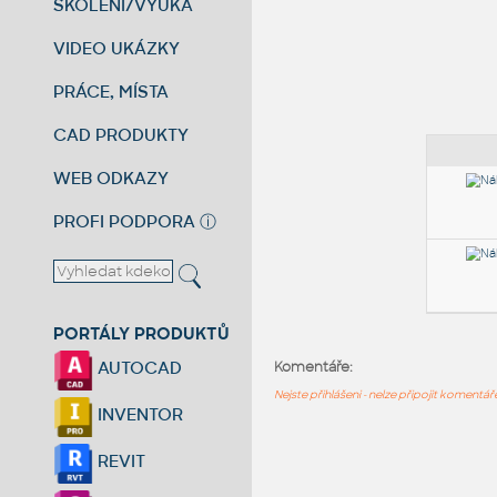
ŠKOLENÍ/VÝUKA
VIDEO UKÁZKY
PRÁCE, MÍSTA
CAD PRODUKTY
WEB ODKAZY
PROFI PODPORA
ⓘ
PORTÁLY PRODUKTŮ
AUTOCAD
Komentáře:
Nejste přihlášeni - nelze připojit komentá
INVENTOR
REVIT