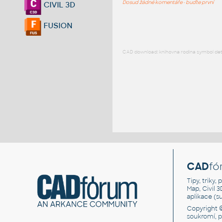
Dosud žádné komentáře - buďte první
CIVIL 3D
FUSION
CAD download: knihovna rodina symbol detai
CAD
fó
Tipy, triky
Map, Civil 
aplikace (
Copyright 
soukromí, 