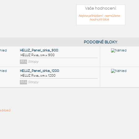
Vaše hodnocení:
Nejste přihlášeni - nemůžete
hodnotit blok
PODOB
HELUZ_Panel_sirka_900
:
ře bloků
HELUZ Panel sirka 900
RFA
Stropy
HELUZ_Panel_sirka_1200
:
HELUZ Panel sirka 1200