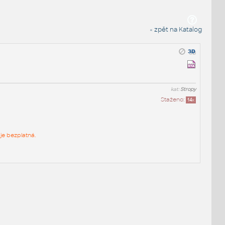
« zpět na Katalog
kat:
Stropy
Staženo:
14
x
je bezplatná.