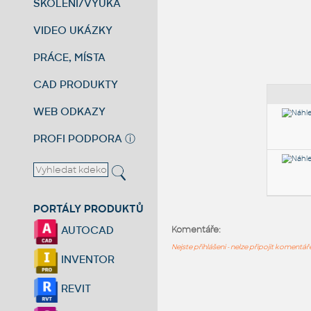
ŠKOLENÍ/VÝUKA
VIDEO UKÁZKY
PRÁCE, MÍSTA
CAD PRODUKTY
WEB ODKAZY
PROFI PODPORA
ⓘ
PORTÁLY PRODUKTŮ
AUTOCAD
Komentáře:
Nejste přihlášeni - nelze připojit komentá
INVENTOR
REVIT