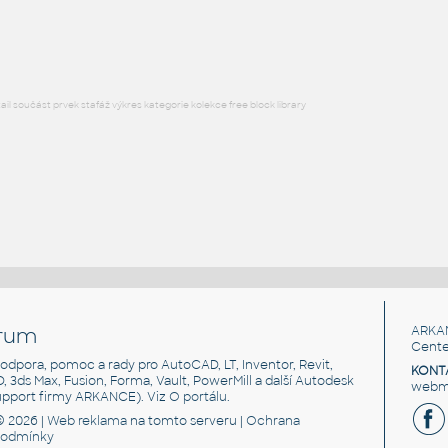
RFA
Stropy
l součást prvek stafáž výkres kategorie kolekce free block library
rum
ARKA
Cente
, podpora, pomoc a rady pro AutoCAD, LT, Inventor, Revit,
KONT
3D, 3ds Max, Fusion, Forma, Vault, PowerMill a další Autodesk
webma
support firmy ARKANCE). Viz
O portálu
.
© 2026 |
Web reklama
na tomto serveru |
Ochrana
podmínky