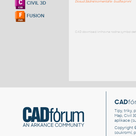
Dosud žádné komentáře - buďte první
CIVIL 3D
FUSION
CAD download: knihovna rodina symbol detai
CAD
fó
Tipy, triky
Map, Civil 
aplikace (
Copyright 
soukromí, 