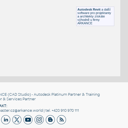
RFA
Stropy
Autodesk Revit
a další
software pro projektanty
a architekty získáte
výhodně u firmy
ARKANCE
NCE
(CAD Studio) - Autodesk Platinum Partner & Training
r & Services Partner
AKT:
ster.cz@arkance.world | tel. +420 910 970 111