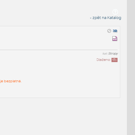
« zpět na Katalog
kat:
Stropy
Staženo:
17
x
je bezplatná.