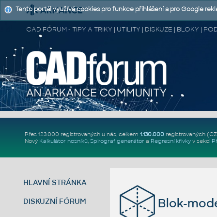
Tento portál využívá cookies pro funkce přihlášení a pro Google rek
CAD FÓRUM - TIPY A TRIKY | UTILITY | DISKUZE | BLOKY |
Přes 123.000 registrovaných u nás, celkem
1.130.000
registrovaných (C
Nový
Kalkulátor nosníků
,
Spirograf generátor
a
Regresní křivky
v sekci
P
HLAVNÍ STRÁNKA
Blok-mode
DISKUZNÍ FÓRUM