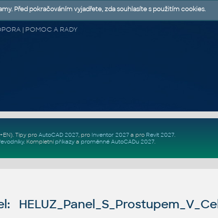
lamy. Před pokračováním vyjadřete, zda souhlasíte s použitím cookies.
 PODPORA | POMOC A RADY
Z+EN)
. Tipy pro
AutoCAD 2027
, pro
Inventor 2027
a pro
Revit 2027
.
řevodníky
.
Kompletní
příkazy
a
proměnné AutoCADu 2027
.
l: HELUZ_Panel_S_Prostupem_V_Ce