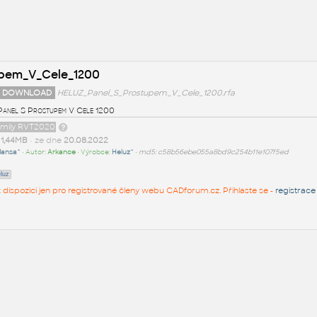
upem_V_Cele_1200
 DOWNLOAD
HELUZ_Panel_S_Prostupem_V_Cele_1200.rfa
anel S Prostupem V Cele 1200
family RVT2020
t
1,44MB
• ze dne
20.08.2022
Jansa^
• Autor:
Arkance
• Výrobce:
Heluz^
•
md5: c58b56ebe055a8bd9c254b11e107f5ed
luz
 k dispozici jen pro registrované členy webu CADforum.cz. Přihlaste se -
registrace