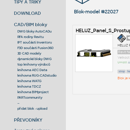
TIPY A TRIKY
Blok-model #22027
DOWNLOAD
CAD/BIM bloky
HELUZ_Panel_S_Prost
DWG bloky AutoCADu
RFA rodiny Revitu
◄
IPT součásti Inventoru
HELUZ P
F3D součásti Fusion360
Revit 
3D CAD modely
Velikos
dynamické bloky DWG
Umístil:
J
top knihovny výrobců
knihovna AEC Data
strop
he
knihovna RUG-CADstudio
Blok je
knihovna WATG
knihovna TDCZ
knihovna BIMproject
PARTcommunity
--
přidat blok - upload
PŘEVODNÍKY