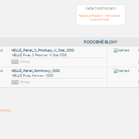
Vaše hodnocení:
Nejste přihlášeni - nemůžete
hodnotit blok
PODOB
HELUZ_Panel_S_Prostupy_V_Ose_1200
:
ře bloků
HELUZ Panel S Prostupy V Ose 1200
RFA
Stropy
HELUZ_Panel_Kominovy_1200
:
HELUZ Panel Kominovy 1200