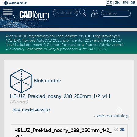
CZ
|
SK
|
EN
|
DE
Přes 123.000 registrovaných u nás, celkem
1.130.000
registrovaných
(CZ+EN)
. Tipy pro
AutoCAD 2027
, pro
Inventor 2027
a pro
Revit 2027
.
Nový
Kalkulátor nosníků
,
Spirograf generátor
a
Regresní křivky
v sekci
Převodníky
.
Kompletní
příkazy
a
proměnné AutoCADu 2027
.
Blok-model:
HELUZ_Preklad_nosny_238_250mm_1+2_v1-1
(Stropy)
Blok-model #22037
« zpět na Katalog
HELUZ_Preklad_nosny_238_250mm_1+2_
v1-1