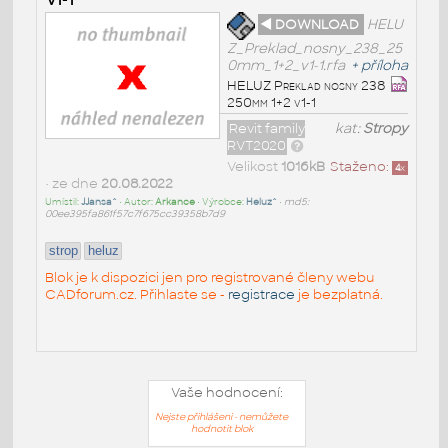
◄ DOWNLOAD
HELU
Z_Preklad_nosny_238_25
0mm_1+2_v1-1.rfa
+
příloha
HELUZ Preklad nosny 238
250mm 1+2 v1-1
Revit family
kat:
Stropy
RVT2020
Velikost
1016kB
Staženo:
4
x
• ze dne
20.08.2022
Umístil:
JJansa^
• Autor:
Arkance
• Výrobce:
Heluz^
•
md5:
00ee395fa861f57c7f675cc39358b7d9
strop
heluz
Blok je k dispozici jen pro registrované členy webu
CADforum.cz. Přihlaste se -
registrace
je bezplatná.
Vaše hodnocení:
Nejste přihlášeni - nemůžete
hodnotit blok