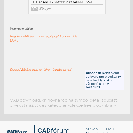
RFA
Stropy
HELUZ_Preklad_nosny_238_300mm_1+2_v1-
Komentáře:
1
:
Nejste přihlášeni - nelze připojit komentáře
HELUZ Preklad nosny 238 300mm 1+2 v1-1
bloků
RFA
Stropy
HELUZ_Preklad_nosny_238_140mm_2_v1-1
:
Dosud žádné komentáře - buďte první
HELUZ Preklad nosny 238 140mm 2 v1-1
Autodesk Revit
a další
software pro projektanty
RFA
Stropy
a architekty získáte
výhodně u firmy
ARKANCE
CAD download: knihovna rodina symbol detail součást
prvek stafáž výkres kategorie kolekce free block library
CAD
fórum
ARKANCE
(CAD