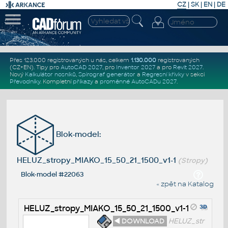
CZ
|
SK
|
EN
|
DE
Přes 123.000 registrovaných u nás, celkem
1.130.000
registrovaných
(CZ+EN)
. Tipy pro
AutoCAD 2027
, pro
Inventor 2027
a pro
Revit 2027
.
Nový
Kalkulátor nosníků
,
Spirograf generátor
a
Regresní křivky
v sekci
Převodníky
.
Kompletní
příkazy
a
proměnné AutoCADu 2027
.
Blok-model:
HELUZ_stropy_MIAKO_15_50_21_1500_v1-1
(Stropy)
Blok-model #22063
« zpět na Katalog
HELUZ_stropy_MIAKO_15_50_21_1500_v1-1
◄ DOWNLOAD
HELUZ_str