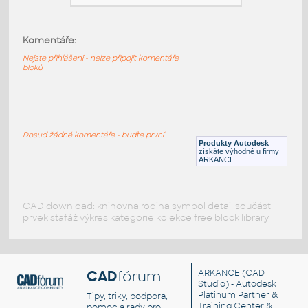
HELUZ_stropy_MIAKO_15_50_21_1750_v1-1
:
Komentáře:
HELUZ stropy MIAKO 15 50 21 1750 v1-1
Nejste přihlášeni - nelze připojit komentáře
RVT
Stropy
bloků
HELUZ_stropy_MIAKO_15_50_21_1250_v1-
1
:
Dosud žádné komentáře - buďte první
HELUZ stropy MIAKO 15 50 21 1250 v1-1
Produkty Autodesk
získáte výhodně u firmy
RVT
Stropy
ARKANCE
CAD download: knihovna rodina symbol detail součást
prvek stafáž výkres kategorie kolekce free block library
CAD
fórum
ARKANCE
(CAD
Studio) - Autodesk
Platinum Partner &
Tipy, triky, podpora,
Training Center &
pomoc a rady pro