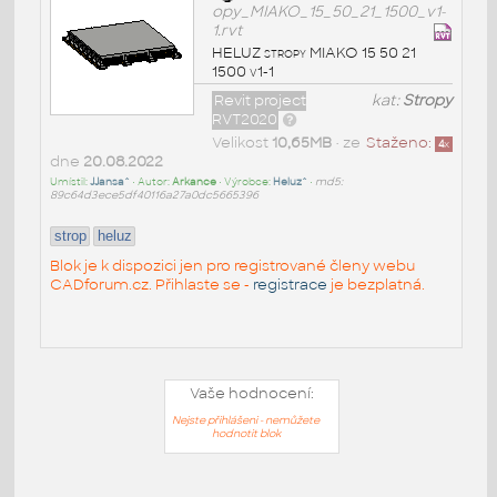
opy_MIAKO_15_50_21_1500_v1-
1.rvt
HELUZ stropy MIAKO 15 50 21
1500 v1-1
Revit project
kat:
Stropy
RVT2020
Velikost
10,65MB
• ze
Staženo:
4
x
dne
20.08.2022
Umístil:
JJansa^
• Autor:
Arkance
• Výrobce:
Heluz^
•
md5:
89c64d3ece5df40116a27a0dc5665396
strop
heluz
Blok je k dispozici jen pro registrované členy webu
CADforum.cz. Přihlaste se -
registrace
je bezplatná.
Vaše hodnocení:
Nejste přihlášeni - nemůžete
hodnotit blok