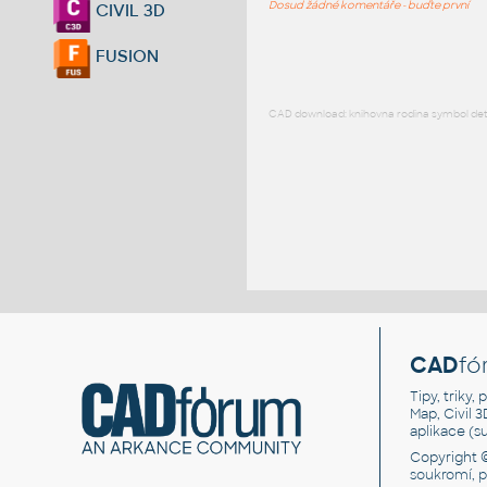
Dosud žádné komentáře - buďte první
CIVIL 3D
FUSION
CAD download: knihovna rodina symbol detai
CAD
fó
Tipy, triky
Map, Civil 
aplikace (
Copyright 
soukromí, 