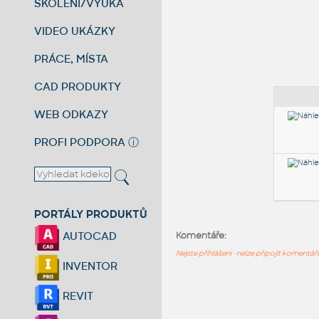
ŠKOLENÍ/VÝUKA
VIDEO UKÁZKY
PRÁCE, MÍSTA
CAD PRODUKTY
WEB ODKAZY
PROFI PODPORA
ⓘ
PORTÁLY PRODUKTŮ
AUTOCAD
Komentáře:
Nejste přihlášeni - nelze připojit komentá
INVENTOR
REVIT