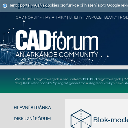
Tento portál využívá cookies pro funkce přihlášení a pro Google rek
CAD FÓRUM - TIPY A TRIKY | UTILITY | DISKUZE | BLOKY |
Přes 123.000 registrovaných u nás, celkem
1.130.000
registrovaných (C
Nový
Kalkulátor nosníků
,
Spirograf generátor
a
Regresní křivky
v sekci
P
HLAVNÍ STRÁNKA
Blok-mode
DISKUZNÍ FÓRUM