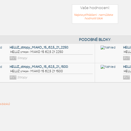
Vaše hodnocení:
Nejste přihlášeni - nemůžete
hodnotit blok
PODOB
HELUZ_stropy_MIAKO_15_62,5_21_2250
:
ře bloků
HELUZ stropy MIAKO 15 62,5 21 2250
RVT
Stropy
HELUZ_stropy_MIAKO_15_62,5_21_1500
:
HELUZ stropy MIAKO 15 62,5 21 1500