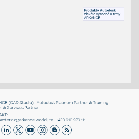
RVT
Stropy
Produkty Autodesk
získáte výhodně u firmy
ARKANCE
NCE
(CAD Studio) - Autodesk Platinum Partner & Training
r & Services Partner
AKT:
ster.cz@arkance.world | tel. +420 910 970 111