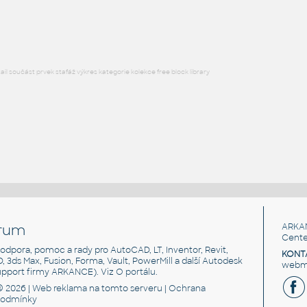
RVT
Stropy
l součást prvek stafáž výkres kategorie kolekce free block library
rum
ARKA
Cente
, podpora, pomoc a rady pro AutoCAD, LT, Inventor, Revit,
KONT
3D, 3ds Max, Fusion, Forma, Vault, PowerMill a další Autodesk
webma
support firmy ARKANCE). Viz
O portálu
.
© 2026 |
Web reklama
na tomto serveru |
Ochrana
podmínky