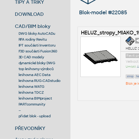
TIPY A TRIKY
Blok-model #22085
DOWNLOAD
CAD/BIM bloky
HELUZ_stropy_MIAKO_1
DWG bloky AutoCADu
RFA rodiny Revitu
◄
IPT součásti Inventoru
HELUZ s
F3D součásti Fusion360
Revit 
3D CAD modely
Velikos
dynamické bloky DWG
Umístil:
J
top knihovny výrobců
knihovna AEC Data
strop
he
knihovna RUG-CADstudio
Blok je
knihovna WATG
knihovna TDCZ
knihovna BIMproject
PARTcommunity
--
přidat blok - upload
PŘEVODNÍKY