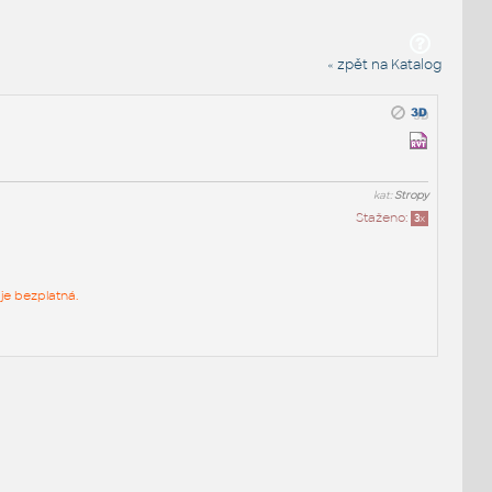
« zpět na Katalog
kat:
Stropy
Staženo:
3
x
je bezplatná.