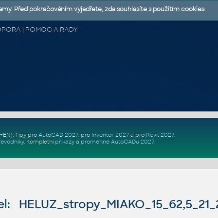
lamy. Před pokračováním vyjadřete, zda souhlasíte s použitím cookies.
 PODPORA | POMOC A RADY
Z+EN)
. Tipy pro
AutoCAD 2027
, pro
Inventor 2027
a pro
Revit 2027
.
řevodníky
.
Kompletní
příkazy
a
proměnné AutoCADu 2027
.
l: HELUZ_stropy_MIAKO_15_62,5_21