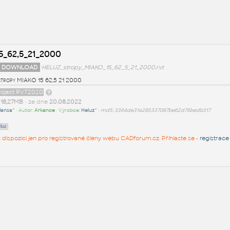
5_62,5_21_2000
 DOWNLOAD
HELUZ_stropy_MIAKO_15_62_5_21_2000.rvt
tropy MIAKO 15 62,5 21 2000
project RVT2020
t
18,27MB
• ze dne
20.08.2022
Jansa^
• Autor:
Arkance
• Výrobce:
Heluz^
•
md5: 3364de31a285337087be62d76bedb317
luz
 k dispozici jen pro registrované členy webu CADforum.cz. Přihlaste se -
registrace