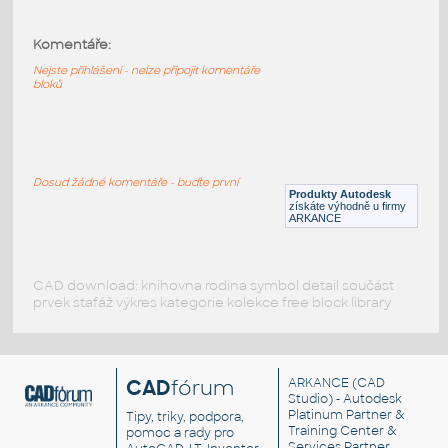
Komentáře:
HELUZ_stropy_MIAKO_15_62,5_21_1500
:
HELUZ stropy MIAKO 15 62,5 21 1500
Nejste přihlášeni - nelze připojit komentáře
bloků
RVT
Stropy
HELUZ_stropy_MIAKO_15_62,5_21_1250
:
Dosud žádné komentáře - buďte první
HELUZ stropy MIAKO 15 62,5 21 1250
Produkty Autodesk
získáte výhodně u firmy
RVT
Stropy
ARKANCE
CAD download: knihovna rodina symbol detail součást
prvek stafáž výkres kategorie kolekce free block library
CAD
fórum
ARKANCE
(CAD
Studio) - Autodesk
Platinum Partner &
Tipy, triky, podpora,
Training Center &
pomoc a rady pro
Services Partner