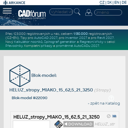
CZ
|
SK
|
EN
|
DE
Přes 123.000 registrovaných u nás, celkem
1.130.000
registrovaných
(CZ+EN)
. Tipy pro
AutoCAD 2027
, pro
Inventor 2027
a pro
Revit 2027
.
Nový
Kalkulátor nosníků
,
Spirograf generátor
a
Regresní křivky
v sekci
Převodníky
.
Kompletní
příkazy
a
proměnné AutoCADu 2027
.
Blok-model:
HELUZ_stropy_MIAKO_15_62,5_21_3250
(Stropy)
Blok-model #22090
« zpět na Katalog
HELUZ_stropy_MIAKO_15_62,5_21_3250
◄ DOWNLOAD
HELUZ_str