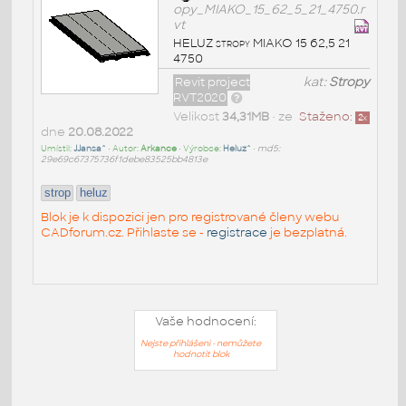
opy_MIAKO_15_62_5_21_4750.r
vt
HELUZ stropy MIAKO 15 62,5 21
4750
Revit project
kat:
Stropy
RVT2020
Velikost
34,31MB
• ze
Staženo:
2
x
dne
20.08.2022
Umístil:
JJansa^
• Autor:
Arkance
• Výrobce:
Heluz^
•
md5:
29e69c67375736f1debe83525bb4813e
strop
heluz
Blok je k dispozici jen pro registrované členy webu
CADforum.cz. Přihlaste se -
registrace
je bezplatná.
Vaše hodnocení:
Nejste přihlášeni - nemůžete
hodnotit blok