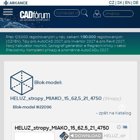
CZ
|
SK
|
EN
|
DE
Přes 123.000 registrovaných u nás, celkem
1.130.000
registrovaných
(CZ+EN)
. Tipy pro
AutoCAD 2027
, pro
Inventor 2027
a pro
Revit 2027
.
Nový
Kalkulátor nosníků
,
Spirograf generátor
a
Regresní křivky
v sekci
Převodníky
.
Kompletní
příkazy
a
proměnné AutoCADu 2027
.
Blok-model:
HELUZ_stropy_MIAKO_15_62,5_21_4750
(Stropy)
Blok-model #22096
« zpět na Katalog
HELUZ_stropy_MIAKO_15_62,5_21_4750
◄ DOWNLOAD
HELUZ_str