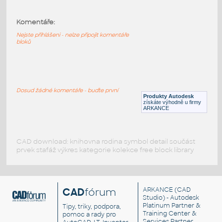
Komentáře:
HELUZ_stropy_MIAKO_15_62,5_21_1500
:
HELUZ stropy MIAKO 15 62,5 21 1500
Nejste přihlášeni - nelze připojit komentáře
bloků
RVT
Stropy
HELUZ_stropy_MIAKO_15_62,5_21_1250
:
Dosud žádné komentáře - buďte první
HELUZ stropy MIAKO 15 62,5 21 1250
Produkty Autodesk
získáte výhodně u firmy
RVT
Stropy
ARKANCE
CAD download: knihovna rodina symbol detail součást
prvek stafáž výkres kategorie kolekce free block library
CAD
fórum
ARKANCE
(CAD
Studio) - Autodesk
Platinum Partner &
Tipy, triky, podpora,
Training Center &
pomoc a rady pro
Services Partner