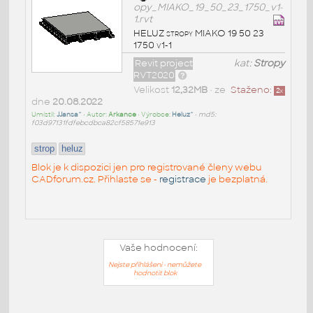
opy_MIAKO_19_50_23_1750_v1-
1.rvt
HELUZ stropy MIAKO 19 50 23
1750 v1-1
Revit project
kat:
Stropy
RVT2020
Velikost
12,32MB
• ze
Staženo:
2
x
dne
20.08.2022
Umístil:
JJansa^
• Autor:
Arkance
• Výrobce:
Heluz^
•
md5:
f03d97131fdfebcdbca82cf58571e913
strop
heluz
Blok je k dispozici jen pro registrované členy webu
CADforum.cz. Přihlaste se -
registrace
je bezplatná.
Vaše hodnocení:
Nejste přihlášeni - nemůžete
hodnotit blok