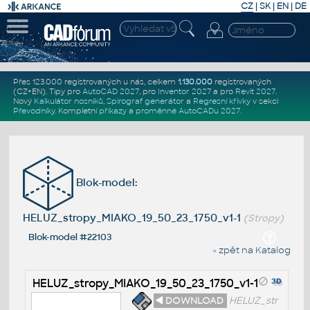
CZ
|
SK
|
EN
|
DE
Přes 123.000 registrovaných u nás, celkem
1.130.000
registrovaných
(CZ+EN)
. Tipy pro
AutoCAD 2027
, pro
Inventor 2027
a pro
Revit 2027
.
Nový
Kalkulátor nosníků
,
Spirograf generátor
a
Regresní křivky
v sekci
Převodníky
.
Kompletní
příkazy
a
proměnné AutoCADu 2027
.
Blok-model:
HELUZ_stropy_MIAKO_19_50_23_1750_v1-1
(Stropy)
Blok-model #22103
« zpět na Katalog
HELUZ_stropy_MIAKO_19_50_23_1750_v1-1
◄ DOWNLOAD
HELUZ_str