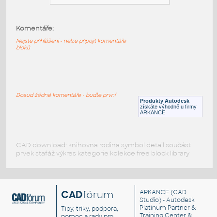
HELUZ_stropy_MIAKO_19_50_25_1750_v1-
1
:
Komentáře:
HELUZ stropy MIAKO 19 50 25 1750 v1-1
Nejste přihlášeni - nelze připojit komentáře
RVT
Stropy
bloků
HELUZ_stropy_MIAKO_23_50_27_1750_v1-
1
:
Dosud žádné komentáře - buďte první
HELUZ stropy MIAKO 23 50 27 1750 v1-1
Produkty Autodesk
získáte výhodně u firmy
RVT
Stropy
ARKANCE
CAD download: knihovna rodina symbol detail součást
prvek stafáž výkres kategorie kolekce free block library
CAD
fórum
ARKANCE
(CAD
Studio) - Autodesk
Platinum Partner &
Tipy, triky, podpora,
Training Center &
pomoc a rady pro