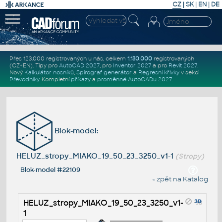
CZ
|
SK
|
EN
|
DE
Přes 123.000 registrovaných u nás, celkem
1.130.000
registrovaných
(CZ+EN)
. Tipy pro
AutoCAD 2027
, pro
Inventor 2027
a pro
Revit 2027
.
Nový
Kalkulátor nosníků
,
Spirograf generátor
a
Regresní křivky
v sekci
Převodníky
.
Kompletní
příkazy
a
proměnné AutoCADu 2027
.
Blok-model:
HELUZ_stropy_MIAKO_19_50_23_3250_v1-1
(Stropy)
Blok-model #22109
« zpět na Katalog
HELUZ_stropy_MIAKO_19_50_23_3250_v1-
1