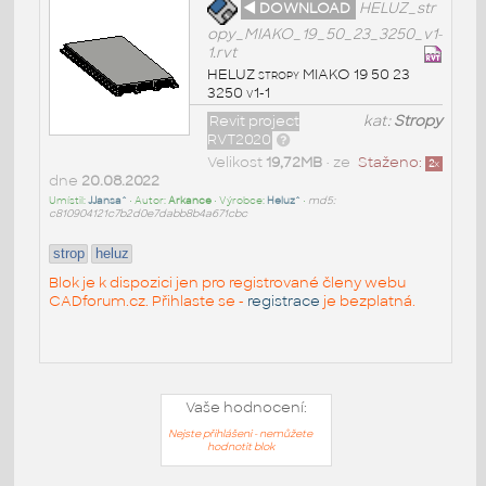
◄ DOWNLOAD
HELUZ_str
opy_MIAKO_19_50_23_3250_v1-
1.rvt
HELUZ stropy MIAKO 19 50 23
3250 v1-1
Revit project
kat:
Stropy
RVT2020
Velikost
19,72MB
• ze
Staženo:
2
x
dne
20.08.2022
Umístil:
JJansa^
• Autor:
Arkance
• Výrobce:
Heluz^
•
md5:
c810904121c7b2d0e7dabb8b4a671cbc
strop
heluz
Blok je k dispozici jen pro registrované členy webu
CADforum.cz. Přihlaste se -
registrace
je bezplatná.
Vaše hodnocení:
Nejste přihlášeni - nemůžete
hodnotit blok